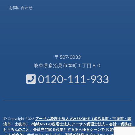
お問い合わせ
〒507-0033
岐阜県多治見市本町１丁目８０
0120-111-933
© Copyright 2026
アーサム税理士法人 AWESOME（多治見市・可児市・瑞
浪市・土岐市） -地域No1 の税理士法人 アーサム税理士法人 – 会計・税務は
もちろんのこと、会計専門家を必要とするあらゆるシーンで お客様のビジネ
スを総合的にサポートいたします。 戦略的財務のプロフェッショナル集団
.