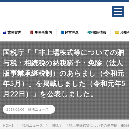
業務案内
事務所案内
経営理念
採用情報
お知
国税庁「「非上場株式等についての贈
与税・相続税の納税猶予・免除（法人
版事業承継税制）のあらまし（令和元
年5月）」を掲載しました（令和元年5
月22日）」を公表しました。
2019.06.06
税法ニュース
HOME
税法ニュース
国税庁「「非上場株式等についての贈与税・相続