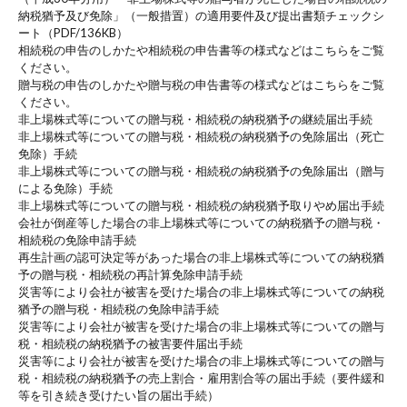
納税猶予及び免除」（一般措置）の適用要件及び提出書類チェックシ
ート（PDF/136KB）
相続税の申告のしかたや相続税の申告書等の様式などはこちらをご覧
ください。
贈与税の申告のしかたや贈与税の申告書等の様式などはこちらをご覧
ください。
非上場株式等についての贈与税・相続税の納税猶予の継続届出手続
非上場株式等についての贈与税・相続税の納税猶予の免除届出（死亡
免除）手続
非上場株式等についての贈与税・相続税の納税猶予の免除届出（贈与
による免除）手続
非上場株式等についての贈与税・相続税の納税猶予取りやめ届出手続
会社が倒産等した場合の非上場株式等についての納税猶予の贈与税・
相続税の免除申請手続
再生計画の認可決定等があった場合の非上場株式等についての納税猶
予の贈与税・相続税の再計算免除申請手続
災害等により会社が被害を受けた場合の非上場株式等についての納税
猶予の贈与税・相続税の免除申請手続
災害等により会社が被害を受けた場合の非上場株式等についての贈与
税・相続税の納税猶予の被害要件届出手続
災害等により会社が被害を受けた場合の非上場株式等についての贈与
税・相続税の納税猶予の売上割合・雇用割合等の届出手続（要件緩和
等を引き続き受けたい旨の届出手続）