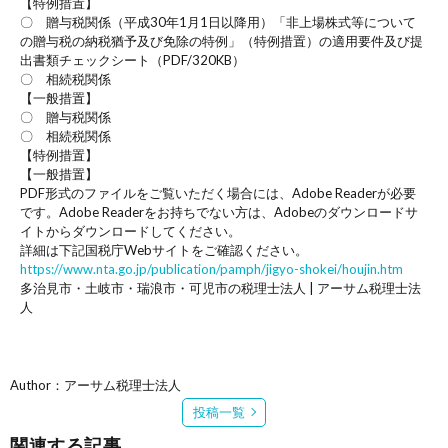
【特例措置】
〇 贈与税関係（平成30年1月1日以降用）「非上場株式等について
の贈与税の納税猶予及び免除の特例」（特例措置）の適用要件及び提
出書類チェックシート（PDF/320KB）
〇 相続税関係
【一般措置】
〇 贈与税関係
〇 相続税関係
【特例措置】
【一般措置】
PDF形式のファイルをご覧いただく場合には、Adobe Readerが必要
です。Adobe Readerをお持ちでない方は、Adobeのダウンロードサ
イトからダウンロードしてください。
詳細は下記国税庁Webサイトをご確認ください。
https://www.nta.go.jp/publication/pamph/jigyo-shokei/houjin.htm
多治見市・土岐市・瑞浪市・可児市の税理士法人 | アーサム税理士法
人
Author：アーサム税理士法人
投稿一覧
関連する記事