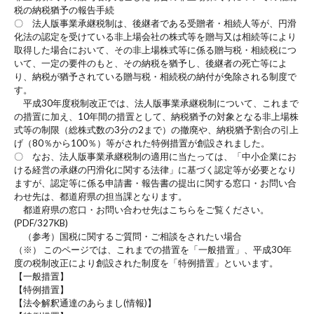
税の納税猶予の報告手続
〇 法人版事業承継税制は、後継者である受贈者・相続人等が、円滑
化法の認定を受けている非上場会社の株式等を贈与又は相続等により
取得した場合において、その非上場株式等に係る贈与税・相続税につ
いて、一定の要件のもと、その納税を猶予し、後継者の死亡等によ
り、納税が猶予されている贈与税・相続税の納付が免除される制度で
す。
平成30年度税制改正では、法人版事業承継税制について、これまで
の措置に加え、10年間の措置として、納税猶予の対象となる非上場株
式等の制限（総株式数の3分の2まで）の撤廃や、納税猶予割合の引上
げ（80％から100％）等がされた特例措置が創設されました。
〇 なお、法人版事業承継税制の適用に当たっては、「中小企業にお
ける経営の承継の円滑化に関する法律」に基づく認定等が必要となり
ますが、認定等に係る申請書・報告書の提出に関する窓口・お問い合
わせ先は、都道府県の担当課となります。
都道府県の窓口・お問い合わせ先はこちらをご覧ください。
(PDF/327KB)
（参考）国税に関するご質問・ご相談をされたい場合
（※） このページでは、これまでの措置を「一般措置」、平成30年
度の税制改正により創設された制度を「特例措置」といいます。
【一般措置】
【特例措置】
【法令解釈通達のあらまし(情報)】