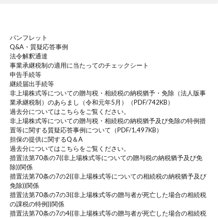
パンフレット
Q&A・質疑応答事例
法令解釈通達
事業承継税制の適用に当たってのチェックシート
申告手続等
継続届出手続等
非上場株式等についての贈与税・相続税の納税猶予・免除（法人版事
業承継税制）のあらまし（令和元年5月）（PDF/742KB）
過去分についてはこちらをご覧ください。
非上場株式等についての贈与税・相続税の納税猶予及び免除の特例措
置等に関する質疑応答事例について（PDF/1,497KB）
担保の提供に関するQ＆A
過去分についてはこちらをご覧ください。
措置法第70条の7((非上場株式等についての贈与税の納税猶予及び免
除))関係
措置法第70条の7の2((非上場株式等についての相続税の納税猶予及び
免除))関係
措置法第70条の7の3((非上場株式等の贈与者が死亡した場合の相続税
の課税の特例))関係
措置法第70条の7の4((非上場株式等の贈与者が死亡した場合の相続税