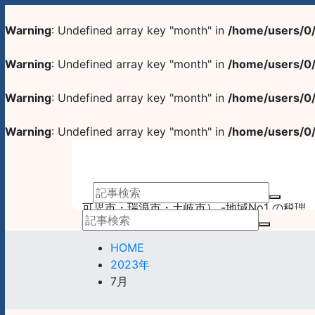
Warning
: Undefined array key "month" in
/home/users/0
Warning
: Undefined array key "month" in
/home/users/0
Warning
: Undefined array key "month" in
/home/users/0
Warning
: Undefined array key "month" in
/home/users/0
アーサム税理士法人 AWESOME（多治見市・
可児市・瑞浪市・土岐市） -地域No1 の税理
士法人 アーサム税理士法人 – 会計・税務はも
業務案内
事務所案内
ちろんのこと、会計専門家を必要とするあら
HOME
ゆるシーンで お客様のビジネスを総合的にサ
2023年
ポートいたします。 戦略的財務のプロフェッ
7月
ショナル集団