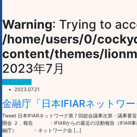
Warning
: Trying to acc
/home/users/0/cocky
content/themes/lionm
2023年7月
税法ニュース
2023.07.21
金融庁「日本IFIARネット
Tweet 日本IFIARネットワーク第７回総会議事次第・議事
開会 ２．報告 ・IFIARからの最近の活動報告（IF
融庁） ・ネットワーク会 […]