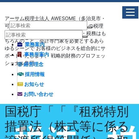
アーサム税理士法人 AWESOME（多治見市・
可児市・瑞浪市・土岐市） -地域No1 の税理
士法人 アーサム税理士法人 – 会計・税務はも
ちろんのこと、会計専門家を必要とするあら
業務案内
ゆるシーンで お客様のビジネスを総合的にサ
事務所案内
ポートいたします。 戦略的財務のプロフェッ
ショナル集団
経営理念
採用情報
お知らせ
お問い合わせ
国税庁「「『租税特別
措置法（株式等に係る