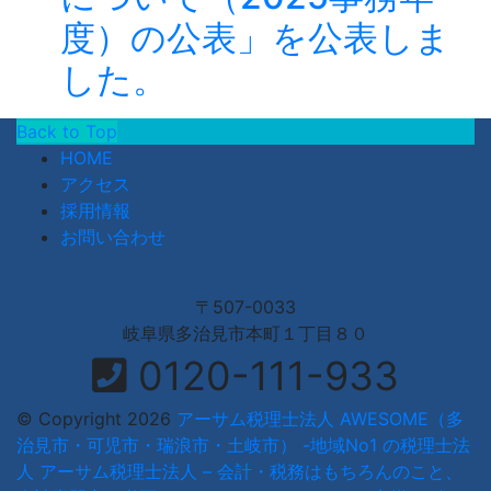
度）の公表」を公表しま
した。
Back to Top
HOME
アクセス
採用情報
お問い合わせ
〒507-0033
岐阜県多治見市本町１丁目８０
0120-111-933
© Copyright 2026
アーサム税理士法人 AWESOME（多
治見市・可児市・瑞浪市・土岐市） -地域No1 の税理士法
人 アーサム税理士法人 – 会計・税務はもちろんのこと、