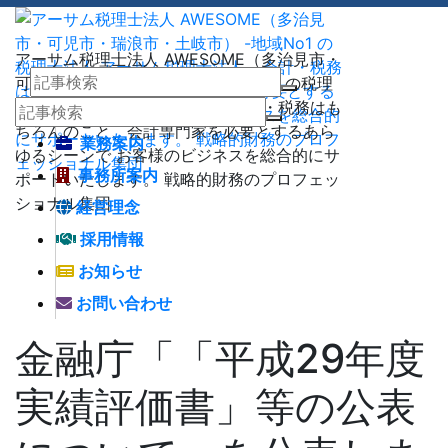
アーサム税理士法人 AWESOME（多治見市・
可児市・瑞浪市・土岐市） -地域No1 の税理
士法人 アーサム税理士法人 – 会計・税務はも
ちろんのこと、会計専門家を必要とするあら
業務案内
ゆるシーンで お客様のビジネスを総合的にサ
事務所案内
ポートいたします。 戦略的財務のプロフェッ
ショナル集団
経営理念
採用情報
お知らせ
お問い合わせ
金融庁「「平成29年度
実績評価書」等の公表