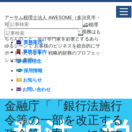
アーサム税理士法人 AWESOME（多治見市・
可児市・瑞浪市・土岐市） -地域No1 の税理
士法人 アーサム税理士法人 – 会計・税務はも
ちろんのこと、会計専門家を必要とするあら
業務案内
ゆるシーンで お客様のビジネスを総合的にサ
事務所案内
ポートいたします。 戦略的財務のプロフェッ
ショナル集団
経営理念
採用情報
お知らせ
お問い合わせ
金融庁「「銀行法施行
令等の一部を改正する