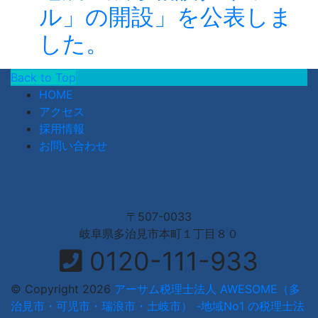
ル」の開設」を公表しま
した。
Back to Top
HOME
アクセス
採用情報
お問い合わせ
〒507-0033
岐阜県多治見市本町１丁目８０
0120-111-933
© Copyright 2026
アーサム税理士法人 AWESOME（多
治見市・可児市・瑞浪市・土岐市） -地域No1 の税理士法