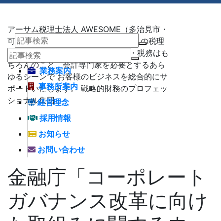
アーサム税理士法人 AWESOME（多治見市・
可児市・瑞浪市・土岐市） -地域No1 の税理
士法人 アーサム税理士法人 – 会計・税務はも
ちろんのこと、会計専門家を必要とするあら
業務案内
ゆるシーンで お客様のビジネスを総合的にサ
事務所案内
ポートいたします。 戦略的財務のプロフェッ
ショナル集団
経営理念
採用情報
お知らせ
お問い合わせ
金融庁「コーポレート
ガバナンス改革に向け