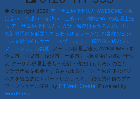
© Copyright 2026
アーサム税理士法人 AWESOME（多
治見市・可児市・瑞浪市・土岐市） -地域No1 の税理士法
人 アーサム税理士法人 – 会計・税務はもちろんのこと、
会計専門家を必要とするあらゆるシーンで お客様のビジ
ネスを総合的にサポートいたします。 戦略的財務のプロ
フェッショナル集団
.
アーサム税理士法人 AWESOME（多
治見市・可児市・瑞浪市・土岐市） -地域No1 の税理士法
人 アーサム税理士法人 – 会計・税務はもちろんのこと、
会計専門家を必要とするあらゆるシーンで お客様のビジ
ネスを総合的にサポートいたします。 戦略的財務のプロ
フェッショナル集団 by
FIT-Web Create
. Powered by
WordPress
.