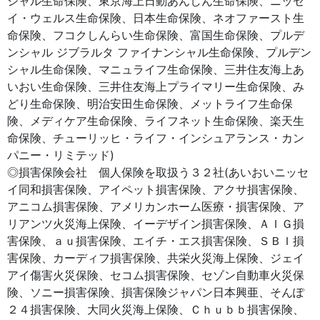
シャル生命保険、東京海上日動あんしん生命保険、ニッセ
イ・ウェルス生命保険、日本生命保険、ネオファースト生
命保険、フコクしんらい生命保険、富国生命保険、プルデ
ンシャル ジブラルタ ファイナンシャル生命保険、プルデン
シャル生命保険、マニュライフ生命保険、三井住友海上あ
いおい生命保険、三井住友海上プライマリー生命保険、み
どり生命保険、明治安田生命保険、メットライフ生命保
険、メディケア生命保険、ライフネット生命保険、楽天生
命保険、チューリッヒ・ライフ・インシュアランス・カン
パニー・リミテッド)
◎損害保険会社 個人保険を取扱う３２社(あいおいニッセ
イ同和損害保険、アイペット損害保険、アクサ損害保険、
アニコム損害保険、アメリカンホーム医療・損害保険、ア
リアンツ火災海上保険、イーデザイン損害保険、ＡＩＧ損
害保険、ａｕ損害保険、エイチ・エス損害保険、ＳＢＩ損
害保険、カーディフ損害保険、共栄火災海上保険、ジェイ
アイ傷害火災保険、セコム損害保険、セゾン自動車火災保
険、ソニー損害保険、損害保険ジャパン日本興亜、そんぽ
２４損害保険、大同火災海上保険、Ｃｈｕｂｂ損害保険、