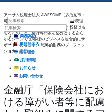
アーサム税理士法人 AWESOME（多治見市・
可児市・瑞浪市・土岐市） -地域No1 の税理
士法人 アーサム税理士法人 – 会計・税務はも
ちろんのこと、会計専門家を必要とするあら
業務案内
ゆるシーンで お客様のビジネスを総合的にサ
事務所案内
ポートいたします。 戦略的財務のプロフェッ
ショナル集団
経営理念
採用情報
お知らせ
お問い合わせ
金融庁「保険会社にお
ける障がい者等に配慮