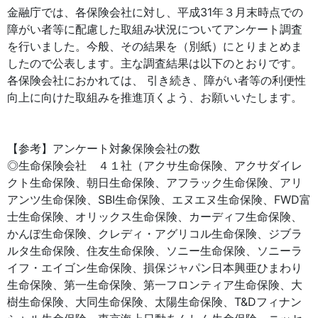
金融庁では、各保険会社に対し、平成31年３月末時点での
障がい者等に配慮した取組み状況についてアンケート調査
を行いました。今般、その結果を（別紙）にとりまとめま
したので公表します。主な調査結果は以下のとおりです。
各保険会社におかれては、 引き続き、障がい者等の利便性
向上に向けた取組みを推進頂くよう、お願いいたします。
【参考】アンケート対象保険会社の数
◎生命保険会社 ４１社（アクサ生命保険、アクサダイレ
クト生命保険、朝日生命保険、アフラック生命保険、アリ
アンツ生命保険、SBI生命保険、エヌエヌ生命保険、FWD富
士生命保険、オリックス生命保険、カーディフ生命保険、
かんぽ生命保険、クレディ・アグリコル生命保険、ジブラ
ルタ生命保険、住友生命保険、ソニー生命保険、ソニーラ
イフ・エイゴン生命保険、損保ジャパン日本興亜ひまわり
生命保険、第一生命保険、第一フロンティア生命保険、大
樹生命保険、大同生命保険、太陽生命保険、T&Dフィナン