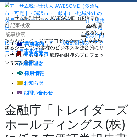
アーサム税理士法人 AWESOME（多治見市・
可児市・瑞浪市・土岐市） -地域No1 の税理
士法人 アーサム税理士法人 – 会計・税務はも
ちろんのこと、会計専門家を必要とするあら
業務案内
ゆるシーンで お客様のビジネスを総合的にサ
事務所案内
ポートいたします。 戦略的財務のプロフェッ
ショナル集団
経営理念
採用情報
お知らせ
お問い合わせ
金融庁「トレイダーズ
ホールディングス(株)