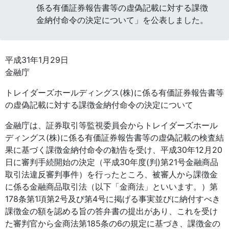
係る有価証券報告書等の虚偽記載に対する課徴
金納付命令の決定について」を公表しました。
平成31年1月29日
金融庁
トレイダーズホールディングス(株)に係る有価証券報告書等
の虚偽記載に対する課徴金納付命令の決定について
金融庁は、証券取引等監視委員会からトレイダーズホール
ディングス(株)に係る有価証券報告書等の虚偽記載の検査結
果に基づく課徴金納付命令の勧告を受け、平成30年12月20
日に審判手続開始の決定（平成30年度(判)第21号金融商品
取引法違反審判事件）を行ったところ、被審人から課徴金
に係る金融商品取引法（以下「金商法」といいます。）第
178条第1項第2号及び第4号に掲げる事実並びに納付すべき
課徴金の額を認める旨の答弁書の提出があり、これを受け
た審判官から金商法第185条の6の規定に基づき、課徴金の