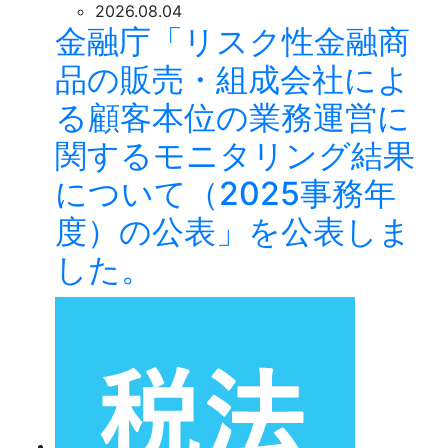
2026.08.04
金融庁「リスク性金融商
品の販売・組成会社によ
る顧客本位の業務運営に
関するモニタリング結果
について（2025事務年
度）の公表」を公表しま
した。