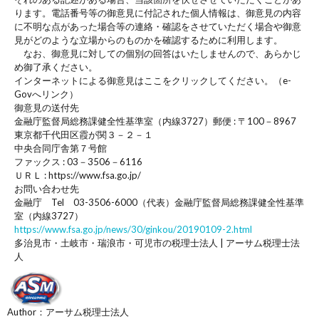
ります。電話番号等の御意見に付記された個人情報は、御意見の内容
に不明な点があった場合等の連絡・確認をさせていただく場合や御意
見がどのような立場からのものかを確認するために利用します。
なお、御意見に対しての個別の回答はいたしませんので、あらかじ
め御了承ください。
インターネットによる御意見はここをクリックしてください。（e-
Govへリンク）
御意見の送付先
金融庁監督局総務課健全性基準室（内線3727）郵便 : 〒100－8967
東京都千代田区霞が関３－２－１
中央合同庁舎第７号館
ファックス : 03－3506－6116
ＵＲＬ : https://www.fsa.go.jp/
お問い合わせ先
金融庁 Tel 03-3506-6000（代表）金融庁監督局総務課健全性基準
室（内線3727）
https://www.fsa.go.jp/news/30/ginkou/20190109-2.html
多治見市・土岐市・瑞浪市・可児市の税理士法人 | アーサム税理士法
人
Author：アーサム税理士法人