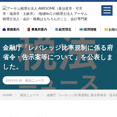
業務案内
事務所案内
経営理念
採用情報
お知
金融庁「レバレッジ比率規制に係る府
省令・告示案等について」を公表しま
した。
2019.01.10
税法ニュース
HOME
税法ニュース
金融庁「レバレッジ比率規制に係る府省令・告示