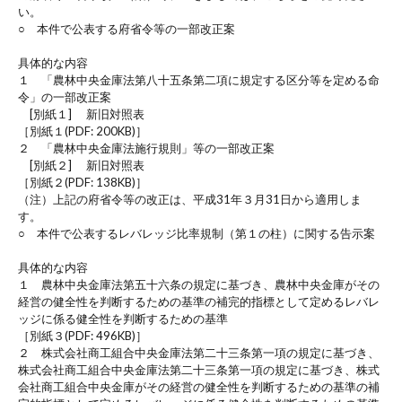
い。
○ 本件で公表する府省令等の一部改正案
具体的な内容
１ 「農林中央金庫法第八十五条第二項に規定する区分等を定める命
令」の一部改正案
[別紙１] 新旧対照表
［別紙１(PDF: 200KB)］
２ 「農林中央金庫法施行規則」等の一部改正案
[別紙２] 新旧対照表
［別紙２(PDF: 138KB)］
（注）上記の府省令等の改正は、平成31年３月31日から適用しま
す。
○ 本件で公表するレバレッジ比率規制（第１の柱）に関する告示案
具体的な内容
１ 農林中央金庫法第五十六条の規定に基づき、農林中央金庫がその
経営の健全性を判断するための基準の補完的指標として定めるレバレ
ッジに係る健全性を判断するための基準
［別紙３(PDF: 496KB)］
２ 株式会社商工組合中央金庫法第二十三条第一項の規定に基づき、
株式会社商工組合中央金庫法第二十三条第一項の規定に基づき、株式
会社商工組合中央金庫がその経営の健全性を判断するための基準の補