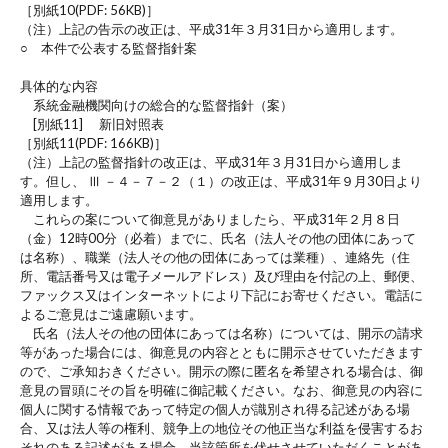
［別紙10(PDF: 56KB)］
（注）上記の告示の改正は、平成31年３月31日から適用します。
○ 本件で公表する監督指針案
具体的な内容
系統金融機関向けの総合的な監督指針（案）
[別紙11] 新旧対照表
［別紙11(PDF: 166KB)］
（注）上記の監督指針の改正は、平成31年３月31日から適用しま
す。但し、 Ⅲ －４－７－２（１）の改正は、平成31年９月30日より
適用します。
これらの案について御意見がありましたら、平成31年２月８日
（金）12時00分（必着）までに、氏名（法人その他の団体にあって
は名称）、職業（法人その他の団体にあっては業種）、連絡先（住
所、電話番号又は電子メールアドレス）及び理由を付記の上、郵便、
ファックス又はインターネットにより下記にお寄せください。電話に
よるご意見はご遠慮願います。
氏名（法人その他の団体にあっては名称）については、開示の請求
等があった場合には、御意見の内容とともに開示させていただきます
ので、ご承知おきください。開示の際に匿名を希望される場合は、御
意見の冒頭にその旨を明確に御記載ください。なお、御意見の内容に
個人に関する情報であって特定の個人が識別され得る記述がある場
合、又は法人等の権利、競争上の地位その他正当な利益を侵害するお
それのある記述がある場合、当該箇所を伏せさせていただくことがあ