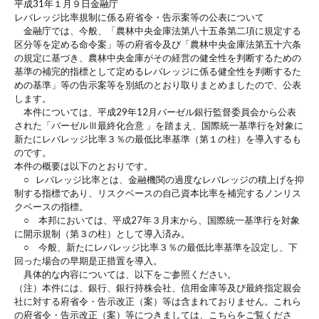
平成31年１月９日金融庁
レバレッジ比率規制に係る府省令・告示案等の公表について
金融庁では、今般、「農林中央金庫法第八十五条第二項に規定する
区分等を定める命令案」等の府省令及び「農林中央金庫法第五十六条
の規定に基づき、農林中央金庫がその経営の健全性を判断するための
基準の補完的指標として定めるレバレッジに係る健全性を判断するた
めの基準」等の告示案等を別紙のとおり取りまとめましたので、公表
します。
本件については、平成29年12月バーゼル銀行監督委員会から公表
された「バーゼルⅢ最終化合意 」を踏まえ、国際統一基準行を対象に
新たにレバレッジ比率３％の最低比率基準（第１の柱）を導入するも
のです。
本件の概要は以下のとおりです。
○ レバレッジ比率とは、金融機関の過度なレバレッジの積上げを抑
制する指標であり、リスクベースの自己資本比率を補完するノンリス
クベースの指標。
○ 本邦においては、平成27年３月末から、国際統一基準行を対象
に開示規制（第３の柱）として導入済み。
○ 今般、新たにレバレッジ比率３％の最低比率基準を設定し、下
回った場合の早期是正措置を導入。
具体的な内容については、以下をご参照ください。
（注）本件には、銀行、銀行持株会社、信用金庫等及び最終指定親会
社に対する府省令・告示改正（案）等は含まれておりません。これら
の府省令・告示改正（案）等につきましては、こちらをご覧くださ