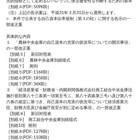
完的指標として定めるレバレッジに係る健全性を判断するための基準
［別紙４(PDF: 509KB)］
（注）上記の告示案は、平成31年３月31日から適用します。
○ 本件で公表する自己資本比率規制（第３の柱）に関する告示の一
部改正案
具体的な内容
１ 「農林中央金庫の自己資本の充実の状況等についての開示事項」
の一部改正案
[別紙５] 新旧対照表
[別紙６] 農林中央金庫別紙様式
[別紙７] 附則
［別紙５(PDF: 116KB)］
［別紙６(PDF: 185KB)］
［別紙７(PDF: 36KB)］
２ 「経済産業省・財務省・内閣府関係株式会社商工組合中央金庫法
施行規則第八十三条第一項第五号ニ、第八十四条第三号ハ及び第八十
六条の規定に基づき、自己資本の充実の状況等について経済産業大
臣、財務大臣及び金融庁長官が別に定める事項」 の一部改正案
[別紙８] 新旧対照表
[別紙９] 商工組合中央金庫別紙様式
[別紙10] 附則
［別紙８(PDF: 127KB)］
［別紙９(PDF: 150KB)］