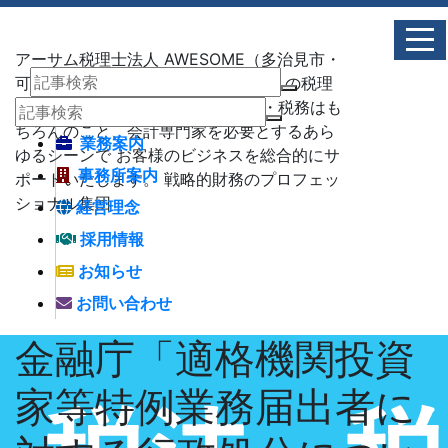
アーサム税理士法人 AWESOME（多治見市・
可児市・瑞浪市・土岐市） -地域No1 の税理
士法人 アーサム税理士法人 – 会計・税務はも
ちろんのこと、会計専門家を必要とするあら
業務案内
ゆるシーンで お客様のビジネスを総合的にサ
事務所案内
ポートいたします。 戦略的財務のプロフェッ
ショナル集団
経営理念
採用情報
お知らせ
お問い合わせ
金融庁「適格機関投資
家等特例業務届出者に