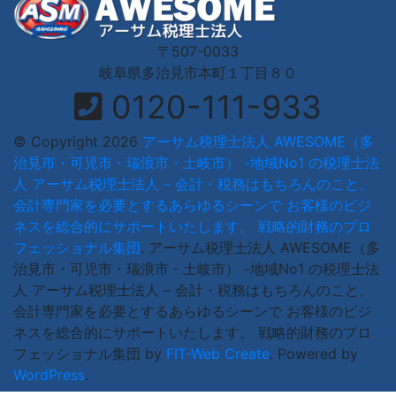
〒507-0033
岐阜県多治見市本町１丁目８０
0120-111-933
© Copyright 2026
アーサム税理士法人 AWESOME（多
治見市・可児市・瑞浪市・土岐市） -地域No1 の税理士法
人 アーサム税理士法人 – 会計・税務はもちろんのこと、
会計専門家を必要とするあらゆるシーンで お客様のビジ
ネスを総合的にサポートいたします。 戦略的財務のプロ
フェッショナル集団
.
アーサム税理士法人 AWESOME（多
治見市・可児市・瑞浪市・土岐市） -地域No1 の税理士法
人 アーサム税理士法人 – 会計・税務はもちろんのこと、
会計専門家を必要とするあらゆるシーンで お客様のビジ
ネスを総合的にサポートいたします。 戦略的財務のプロ
フェッショナル集団 by
FIT-Web Create
. Powered by
WordPress
.