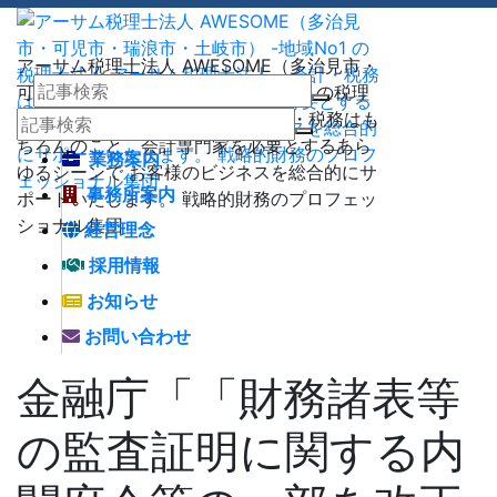
アーサム税理士法人 AWESOME（多治見市・
可児市・瑞浪市・土岐市） -地域No1 の税理
士法人 アーサム税理士法人 – 会計・税務はも
ちろんのこと、会計専門家を必要とするあら
業務案内
ゆるシーンで お客様のビジネスを総合的にサ
事務所案内
ポートいたします。 戦略的財務のプロフェッ
ショナル集団
経営理念
採用情報
お知らせ
お問い合わせ
金融庁「「財務諸表等
の監査証明に関する内