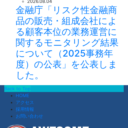
2026.08.04
金融庁「リスク性金融商
品の販売・組成会社によ
る顧客本位の業務運営に
関するモニタリング結果
について（2025事務年
度）の公表」を公表しま
した。
Back to Top
HOME
アクセス
採用情報
お問い合わせ