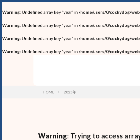
Warning
: Undefined array key "year" in
/home/users/0/cockydog/web
Warning
: Undefined array key "year" in
/home/users/0/cockydog/web
Warning
: Undefined array key "year" in
/home/users/0/cockydog/web
Warning
: Undefined array key "year" in
/home/users/0/cockydog/web
アーサム税理士法人 AWESOME（多治見市・可児市・瑞浪
HOME
2025年
市・土岐市） -地域No1 の税理士法人 アーサム税理士法人 
会計・税務はもちろんのこと、会計専門家を必要とするあ
らゆるシーンで お客様のビジネスを総合的にサポートいた
します。 戦略的財務のプロフェッショナル集団
Warning
: Trying to access arra