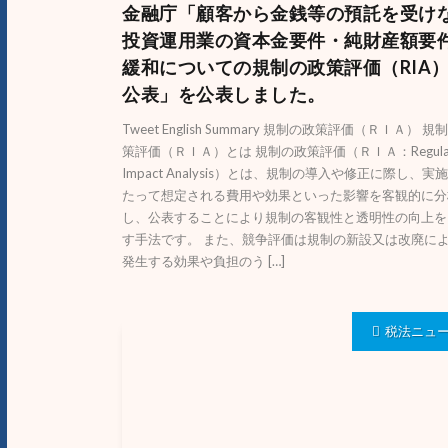
金融庁「顧客から金銭等の預託を受け
投資運用業の資本金要件・純財産額要
緩和についての規制の政策評価（RIA
公表」を公表しました。
Tweet English Summary 規制の政策評価（ＲＩＡ） 規
策評価（ＲＩＡ）とは 規制の政策評価（ＲＩＡ：Regulat
Impact Analysis）とは、規制の導入や修正に際し、実
たって想定される費用や効果といった影響を客観的に分
し、公表することにより規制の客観性と透明性の向上を
す手法です。 また、競争評価は規制の新設又は改廃に
発生する効果や負担のう […]
税法ニュ