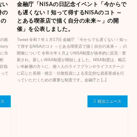
ない
金融庁「NISAの日記念イベント「今からで
件の
も遅くない！知って得するNISAのコト ～
）の
とある喫茶店で描く自分の未来～」の開
催」を公表しました。
制の政
Tweet 令和７年１月17日 金融庁 「今からでも遅くない！知っ
ory
て得するNISAのコト ～とある喫茶店で描く自分の未来～ 」の
施に当
開催について 令和６年１月よりNISA制度が抜本的に拡充・更
析
新され、新しいNISA制度が開始しました。NISA制度は、幅広
目指
い年齢層の方々に、個々人のライフプランやライフステージ
よって
に応じた長期・積立・分散投資による安定的な資産形成を行
っていただくための重要な制度です。金融庁と […]
ース
税法ニュース