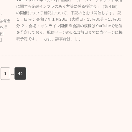
に関する金融インフラのあり方等に係る検討会」（第４回）
の開催について 標記について、下記のとおり開催します。 記
1）
１．日時： 令和７年１月28日（火曜日）13時00分～15時00
収益構造
分 ２．会場： オンライン開催 ※会議の模様はYouTubeで配信
を理
を予定しており、配信ページのURLは前日までに当ページに掲
靭
載予定です。 なお、議事録は、 […]
]
1
…
46