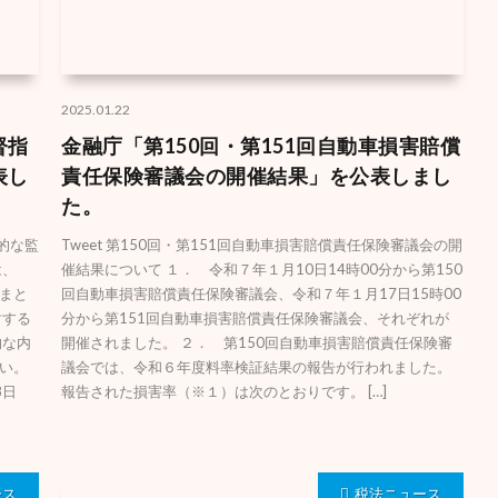
2025.01.22
督指
金融庁「第150回・第151回自動車損害賠償
表し
責任保険審議会の開催結果」を公表しまし
た。
合的な監
Tweet 第150回・第151回自動車損害賠償責任保険審議会の開
は、
催結果について １． 令和７年１月10日14時00分から第150
まと
回自動車損害賠償責任保険審議会、令和７年１月17日15時00
対する
分から第151回自動車損害賠償責任保険審議会、それぞれが
的な内
開催されました。 ２． 第150回自動車損害賠償責任保険審
い。
議会では、令和６年度料率検証結果の報告が行われました。
8日
報告された損害率（※１）は次のとおりです。 […]
ース
税法ニュース