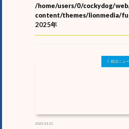
/home/users/0/cockydog/web
content/themes/lionmedia/fu
2025年
税法ニュ
2025.01.22