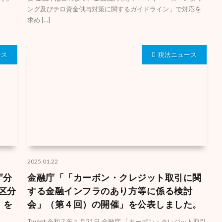
ング及びテロ資金供与対策に関するガイドライン」で対応を
求め […]
ース
税法ニュース
2025.01.22
融庁分
金融庁「「カーボン・クレジット取引に関
者区分
する金融インフラのあり方等に係る検討
」を
会」（第４回）の開催」を公表しました。
Tweet 令和７年１月21日 金融庁 「カーボン・クレジット取引