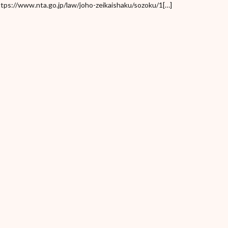
a.go.jp/law/joho-zeikaishaku/sozoku/1[…]