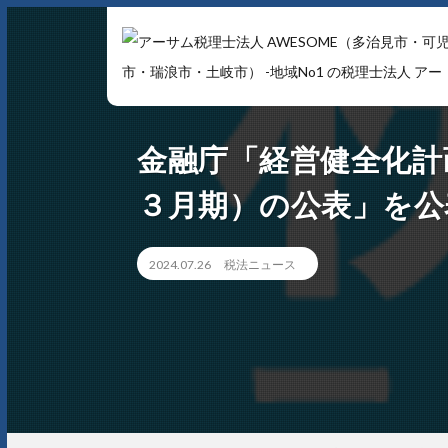
アーサム税理士法人 AWESOME（多治見市・可児市・瑞浪
金融庁「経営健全化計
市・土岐市） -地域No1 の税理士法人 アーサム税理士法人 
会計・税務はもちろんのこと、会計専門家を必要とするあ
３月期）の公表」を公
らゆるシーンで お客様のビジネスを総合的にサポートいた
します。 戦略的財務のプロフェッショナル集団
2024.07.26
税法ニュース