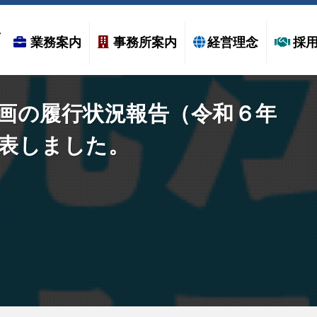
業務案内
事務所案内
経営理念
採
画の履行状況報告（令和６年
–
表しました。