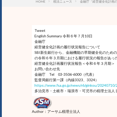
HOME
税法ニュース
金融庁「経営健全化計画
Tweet
English Summary 令和６年７月10日
金融庁
経営健全化計画の履行状況報告について
SBI新生銀行から、金融機能の早期健全化のため
の令和６年３月期における履行状況の報告があっ
経営健全化計画履行状況報告＜令和６年３月期＞
お問い合わせ先
金融庁 Tel 03-3506-6000（代表）
監督局銀行第一課（内線3323、3324）
https://www.fsa.go.jp/news/r6/ginkou/20240710
多治見市・土岐市・瑞浪市・可児市の税理士法人 |
Author：アーサム税理士法人