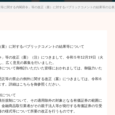
業等に関する内閣府令」等の改正（案）に対するパブリックコメントの結果等の公表
（案）に対するパブリックコメントの結果等について
」等の改正（案）（注）につきまして、令和５年12月19日（火
し、広く意見の募集を行いました。
件について御検討いただいた皆様におかれましては、御協力いた
受託等の禁止の例外に関する改正（案）につきましては、令和６
ます。詳細はこちらを御参照ください。
制について
就任規制について、その適用除外の対象となる有価証券の範囲に
、金融商品取引業者がその親子法人等が発行する有価証券の引受
書の様式等について所要の改正を行うものです。