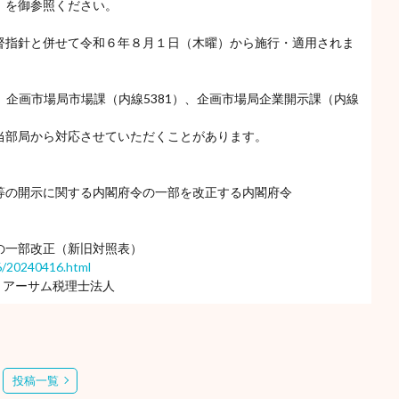
）を御参照ください。
督指針と併せて令和６年８月１日（木曜）から施行・適用されま
別紙１）企画市場局市場課（内線5381）、企画市場局企業開示課（内線
当部局から対応させていただくことがあります。
等の開示に関する内閣府令の一部を改正する内閣府令
の一部改正（新旧対照表）
6/20240416.html
 アーサム税理士法人
投稿一覧