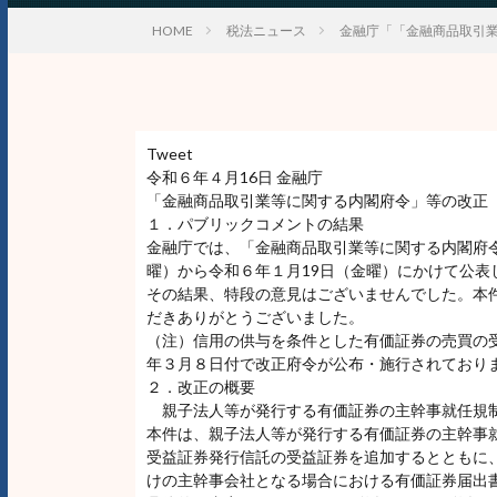
HOME
税法ニュース
金融庁「「金融商品取引
Tweet
令和６年４月16日 金融庁
「金融商品取引業等に関する内閣府令」等の改正
１．パブリックコメントの結果
金融庁では、「金融商品取引業等に関する内閣府令
曜）から令和６年１月19日（金曜）にかけて公表
その結果、特段の意見はございませんでした。本
だきありがとうございました。
（注）信用の供与を条件とした有価証券の売買の
年３月８日付で改正府令が公布・施行されており
２．改正の概要
親子法人等が発行する有価証券の主幹事就任規
本件は、親子法人等が発行する有価証券の主幹事
受益証券発行信託の受益証券を追加するとともに
けの主幹事会社となる場合における有価証券届出