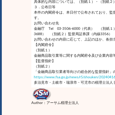
具体的な内容については、（別紙１）・（別紙２
３．公布日等
本件の内閣府令は、本日付で公布されており、監
す。
お問い合わせ先
金融庁 Tel 03-3506-6000（代表） （
3688） （別紙２）監督局証券課（内線3356）
お問い合わせの内容に応じて、上記のほか、各担
【内閣府令】
（別紙１）
金融商品取引業等に関する内閣府令及び企業内容
【監督指針】
（別紙２）
「金融商品取引業者等向けの総合的な監督指針」
https://www.fsa.go.jp/news/r5/shouken/2024041
多治見市・土岐市・瑞浪市・可児市の税理士法人 |
Author：アーサム税理士法人