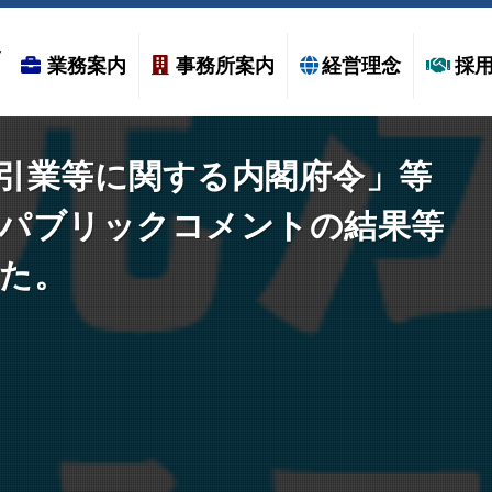
業務案内
事務所案内
経営理念
採
引業等に関する内閣府令」等
–
るパブリックコメントの結果等
た。