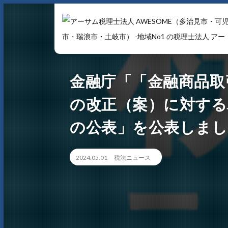
アーサム税理士法人 AWESOME（多治見市・可児市・瑞浪
金融庁「「金融商品取
市・土岐市） -地域No1 の税理士法人 アーサム税理士法人 
会計・税務はもちろんのこと、会計専門家を必要とするあ
の改正（案）に対す
らゆるシーンで お客様のビジネスを総合的にサポートいた
の公表」を公表しまし
します。 戦略的財務のプロフェッショナル集団
2024.05.01
税法ニュース