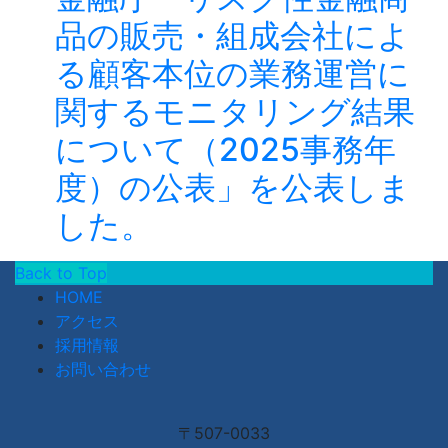
品の販売・組成会社によ
る顧客本位の業務運営に
関するモニタリング結果
について（2025事務年
度）の公表」を公表しま
した。
Back to Top
HOME
アクセス
採用情報
お問い合わせ
〒507-0033