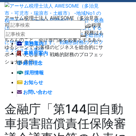
アーサム税理士法人 AWESOME（多治見市・
可児市・瑞浪市・土岐市） -地域No1 の税理
士法人 アーサム税理士法人 – 会計・税務はも
ちろんのこと、会計専門家を必要とするあら
業務案内
ゆるシーンで お客様のビジネスを総合的にサ
事務所案内
ポートいたします。 戦略的財務のプロフェッ
ショナル集団
経営理念
採用情報
お知らせ
お問い合わせ
金融庁「第144回自動
車損害賠償責任保険審