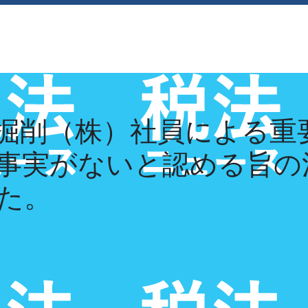
経営理念
採用情報
お知らせ
お問い合
掘削（株）社員による重
事実がないと認める旨の
た。