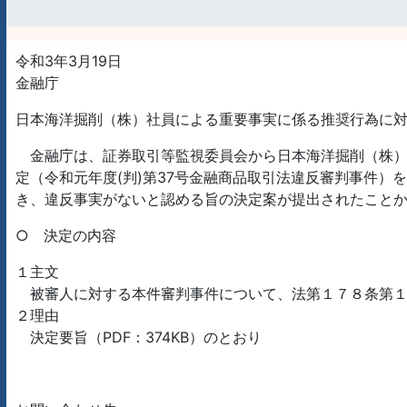
令和3年3月19日
金融庁
日本海洋掘削（株）社員による重要事実に係る推奨行為に
金融庁は、証券取引等監視委員会から日本海洋掘削（株）
定（令和元年度(判)第37号金融商品取引法違反審判事件）
き、違反事実がないと認める旨の決定案が提出されたことから
○ 決定の内容
１主文
被審人に対する本件審判事件について、法第１７８条第１
２理由
決定要旨（PDF：374KB）のとおり