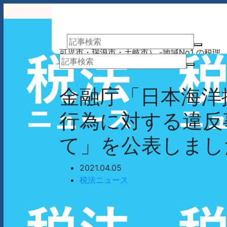
アーサム税理士法人 AWESOME（多治見市・
可児市・瑞浪市・土岐市） -地域No1 の税理
士法人 アーサム税理士法人 – 会計・税務はも
業務案内
事務所案内
ちろんのこと、会計専門家を必要とするあら
ゆるシーンで お客様のビジネスを総合的にサ
金融庁「日本海洋
ポートいたします。 戦略的財務のプロフェッ
ショナル集団
行為に対する違反
て」を公表しまし
2021.04.05
税法ニュース