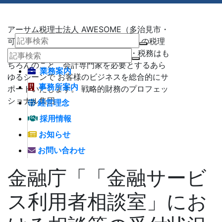
アーサム税理士法人 AWESOME（多治見市・
可児市・瑞浪市・土岐市） -地域No1 の税理
士法人 アーサム税理士法人 – 会計・税務はも
ちろんのこと、会計専門家を必要とするあら
業務案内
ゆるシーンで お客様のビジネスを総合的にサ
事務所案内
ポートいたします。 戦略的財務のプロフェッ
ショナル集団
経営理念
採用情報
お知らせ
お問い合わせ
金融庁「「金融サービ
ス利用者相談室」にお