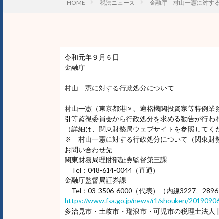
HOME
税法ニュース
金融庁「村山一憲に対す
令和元年９月６日
金融庁
村山一憲に対する行政処分について
村山一憲（東京都港区、適格機関投資家等特例業
引等監視委員会から行政処分を求める勧告が行わ
（詳細は、関東財務局ウェブサイトを参照してく
※ 村山一憲に対する行政処分について（関東財
お問い合わせ先
関東財務局理財部証券監督第三課
Tel：048-614-0044（直通）
金融庁監督局証券課
Tel：03-3506-6000（代表）（内線3227、289
https://www.fsa.go.jp/news/r1/shouken/20190906
多治見市・土岐市・瑞浪市・可児市の税理士法人 |