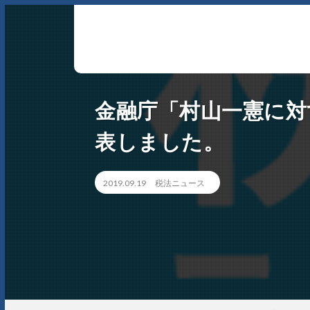
アーサム税理士法人 AWESOME（多治見市・可児市・瑞浪
金融庁「村山一憲に対
市・土岐市） -地域No1 の税理士法人 アーサム税理士法人 
会計・税務はもちろんのこと、会計専門家を必要とするあ
表しました。
らゆるシーンで お客様のビジネスを総合的にサポートいた
します。 戦略的財務のプロフェッショナル集団
2019.09.19
税法ニュース