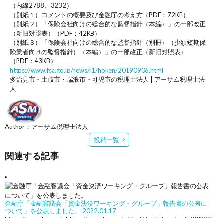
（内線2788、3232）
（別紙１）コメントの概要及び金融庁の考え方（PDF：72KB）
（別紙２）「保険会社向けの総合的な監督指針（本編）」の一部改正
（新旧対照表）（PDF：42KB）
（別紙３）「保険会社向けの総合的な監督指針（別冊）（少額短期保
険業者向けの監督指針）（本編）」の一部改正（新旧対照表）
（PDF：43KB）
https://www.fsa.go.jp/news/r1/hoken/20190906.html
多治見市・土岐市・瑞浪市・可児市の税理士法人 | アーサム税理士法
人
Author：アーサム税理士法人
投稿一覧
関連する記事
金融庁「金融審議会「資金決済ワーキング・グループ」報告書の公表に
ついて」を公表しました。
2022.01.17