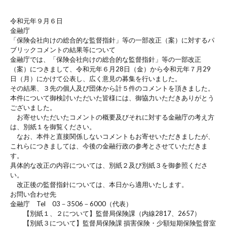
令和元年９月６日
金融庁
「保険会社向けの総合的な監督指針」等の一部改正（案）に対するパ
ブリックコメントの結果等について
金融庁では、「保険会社向けの総合的な監督指針」等の一部改正
（案）につきまして、令和元年６月28日（金）から令和元年７月29
日（月）にかけて公表し、広く意見の募集を行いました。
その結果、３先の個人及び団体から計５件のコメントを頂きました。
本件について御検討いただいた皆様には、御協力いただきありがとう
ございました。
お寄せいただいたコメントの概要及びそれに対する金融庁の考え方
は、別紙１を御覧ください。
なお、本件と直接関係しないコメントもお寄せいただきましたが、
これらにつきましては、今後の金融行政の参考とさせていただきま
す。
具体的な改正の内容については、別紙２及び別紙３を御参照くださ
い。
改正後の監督指針については、本日から適用いたします。
お問い合わせ先
金融庁 Tel 03－3506－6000（代表）
【別紙１、２について】監督局保険課（内線2817、2657）
【別紙３について】監督局保険課 損害保険・少額短期保険監督室