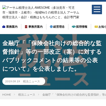
業務案内
事務所案内
経営理念
採用情報
お知
金融庁「「保険会社向けの総合的な監
督指針」等の一部改正（案）に対する
パブリックコメントの結果等の公表
について」を公表しました。
2019.09.19
税法ニュース
HOME
税法ニュース
金融庁「「保険会社向けの総合的な監督指針」等