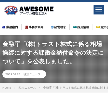
業務案内
事務所案内
経営理念
採用情報
お知
金融庁「(株)トラスト株式に係る相場
操縦に対する課徴金納付命令の決定に
ついて」を公表しました。
2019.04.23
税法ニュース
HOME
税法ニュース
金融庁「(株)トラスト株式に係る相場操縦に対す