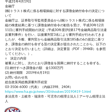
平成31年4月19日
金融庁
(株)トラスト株式に係る相場操縦に対する課徴金納付命令の決定につ
いて
金融庁は、証券取引等監視委員会から(株)トラスト株式に係る相場操
縦の検査結果に基づく課徴金納付命令の勧告を受け、平成30年12月
11日に審判手続開始の決定（平成30年度(判)第17号金融商品取引法違
反審判事件）を行い、以後審判官3名により審判手続が行われてきま
したが、今般、審判官から金融商品取引法第185条の6の規定に基づ
き、課徴金の納付を命ずる旨の決定案が提出されたことから、以下の
とおり決定を行いました（詳細は、決定要旨（PDF：394KB）を参照
してください。）。
○ 決定の内容
被審人に対し、次のとおり課徴金を国庫に納付することを命ずる。
(1) 納付すべき課徴金の額 金1300万円
(2) 納付期限 2019年6月19日
お問い合わせ先
総合政策局総務課審判手続室
03-3506-6000（代表）（内線2398、2404）
https://www.fsa.go.jp/news/30/shouken/20190419-1.html
多治見市・土岐市・瑞浪市・可児市の税理士法人 | アーサム税理士法
人