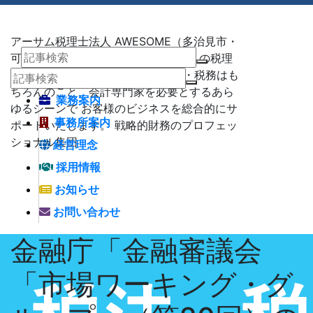
アーサム税理士法人 AWESOME（多治見市・
可児市・瑞浪市・土岐市） -地域No1 の税理
士法人 アーサム税理士法人 – 会計・税務はも
ちろんのこと、会計専門家を必要とするあら
業務案内
ゆるシーンで お客様のビジネスを総合的にサ
事務所案内
ポートいたします。 戦略的財務のプロフェッ
ショナル集団
経営理念
採用情報
お知らせ
お問い合わせ
金融庁「金融審議会
「市場ワーキング・グ