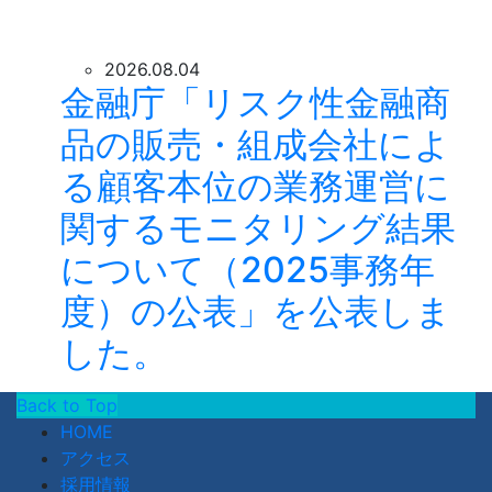
2026.08.04
金融庁「リスク性金融商
品の販売・組成会社によ
る顧客本位の業務運営に
関するモニタリング結果
について（2025事務年
度）の公表」を公表しま
した。
Back to Top
HOME
アクセス
採用情報