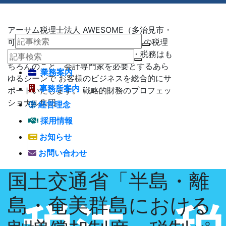
アーサム税理士法人 AWESOME（多治見市・
可児市・瑞浪市・土岐市） -地域No1 の税理
士法人 アーサム税理士法人 – 会計・税務はも
ちろんのこと、会計専門家を必要とするあら
業務案内
ゆるシーンで お客様のビジネスを総合的にサ
事務所案内
ポートいたします。 戦略的財務のプロフェッ
ショナル集団
経営理念
採用情報
お知らせ
お問い合わせ
国土交通省「半島・離
島・奄美群島における