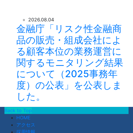
2026.08.04
金融庁「リスク性金融商
品の販売・組成会社によ
る顧客本位の業務運営に
関するモニタリング結果
について（2025事務年
度）の公表」を公表しま
した。
Back to Top
HOME
アクセス
採用情報