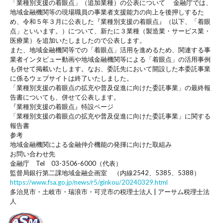
「業種別支援の着眼点」（追加業種）の公表について 金融庁では、
地域金融機関等の現場職員の事業者支援能力の向上を後押しするた
め、令和５年３月に公表した『業種別支援の着眼点』（以下、「着眼
点」といいます。）について、新たに３業種（製造業・サービス業・
医療業）を追加いたしましたので公表します。
また、地域金融機関等での「着眼点」活用を進めるため、関連する事
業者インタビュー動画や地域金融機関等による「着眼点」の活用事例
も併せて掲載いたします。なお、委託先において開設した本委託事業
に係るウェブサイトは終了いたしました。
「業種別支援の着眼点の拡充や普及促進に向けた委託事業」の最終報
告書についても、併せて公表します。
『業種別支援の着眼点』特設ページ
「業種別支援の着眼点の拡充や普及促進に向けた委託事業」に関する
報告書
参考
地域金融機関による金融仲介機能の発揮に向けた取組み
お問い合わせ先
金融庁 Tel 03-3506-6000（代表）
監督局銀行第二課地域金融企画室 （内線2542、5385、5388）
https://www.fsa.go.jp/news/r5/ginkou/20240329.html
多治見市・土岐市・瑞浪市・可児市の税理士法人 | アーサム税理士法
人