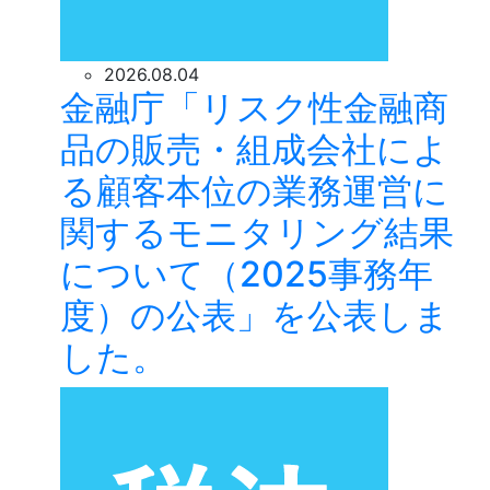
2026.08.04
金融庁「リスク性金融商
品の販売・組成会社によ
る顧客本位の業務運営に
関するモニタリング結果
について（2025事務年
度）の公表」を公表しま
した。