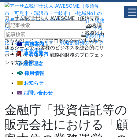
アーサム税理士法人 AWESOME（多治見市・
可児市・瑞浪市・土岐市） -地域No1 の税理
士法人 アーサム税理士法人 – 会計・税務はも
ちろんのこと、会計専門家を必要とするあら
業務案内
ゆるシーンで お客様のビジネスを総合的にサ
事務所案内
ポートいたします。 戦略的財務のプロフェッ
ショナル集団
経営理念
採用情報
お知らせ
お問い合わせ
金融庁「投資信託等の
販売会社における「顧