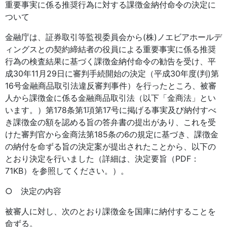
重要事実に係る推奨行為に対する課徴金納付命令の決定に
ついて
金融庁は、証券取引等監視委員会から(株)ノエビアホールデ
ィングスとの契約締結者の役員による重要事実に係る推奨
行為の検査結果に基づく課徴金納付命令の勧告を受け、平
成30年11月29日に審判手続開始の決定（平成30年度(判)第
16号金融商品取引法違反審判事件）を行ったところ、被審
人から課徴金に係る金融商品取引法（以下「金商法」とい
います。）第178条第1項第17号に掲げる事実及び納付すべ
き課徴金の額を認める旨の答弁書の提出があり、これを受
けた審判官から金商法第185条の6の規定に基づき、課徴金
の納付を命ずる旨の決定案が提出されたことから、以下の
とおり決定を行いました（詳細は、決定要旨（PDF：
71KB）を参照してください。）。
○ 決定の内容
被審人に対し、次のとおり課徴金を国庫に納付することを
命ずる。