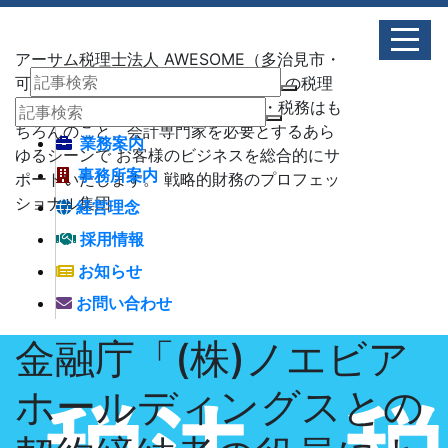
アーサム税理士法人 AWESOME（多治見市・
可児市・瑞浪市・土岐市） -地域No1 の税理
士法人 アーサム税理士法人 – 会計・税務はも
ちろんのこと、会計専門家を必要とするあら
業務案内
ゆるシーンで お客様のビジネスを総合的にサ
事務所案内
ポートいたします。 戦略的財務のプロフェッ
ショナル集団
経営理念
採用情報
お知らせ
お問い合わせ
金融庁「(株)ノエビア
ホールディングスとの