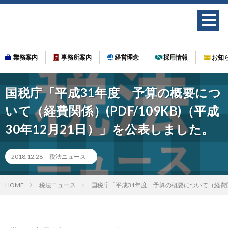
業務案内
事務所案内
経営理念
採用情報
お知
国税庁「平成31年度 予算の概要につ
いて（経費関係）(PDF/109KB)（平成
30年12月21日）」を公表しました。
2018.12.28
税法ニュース
HOME
税法ニュース
国税庁「平成31年度 予算の概要について（経費関係）