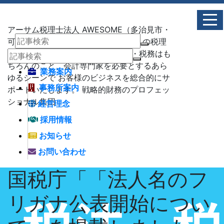
アーサム税理士法人 AWESOME（多治見市・
可児市・瑞浪市・土岐市） -地域No1 の税理
士法人 アーサム税理士法人 – 会計・税務はも
ちろんのこと、会計専門家を必要とするあら
業務案内
ゆるシーンで お客様のビジネスを総合的にサ
事務所案内
ポートいたします。 戦略的財務のプロフェッ
ショナル集団
経営理念
採用情報
お知らせ
お問い合わせ
国税庁「「法人名のフ
リガナ公表開始につい