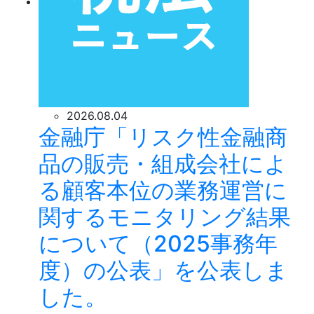
2026.08.04
金融庁「リスク性金融商
品の販売・組成会社によ
る顧客本位の業務運営に
関するモニタリング結果
について（2025事務年
度）の公表」を公表しま
した。