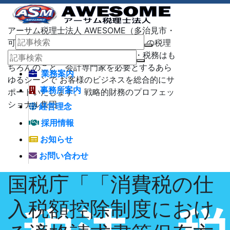
アーサム税理士法人 AWESOME（多治見市・
可児市・瑞浪市・土岐市） -地域No1 の税理
士法人 アーサム税理士法人 – 会計・税務はも
ちろんのこと、会計専門家を必要とするあら
業務案内
ゆるシーンで お客様のビジネスを総合的にサ
事務所案内
ポートいたします。 戦略的財務のプロフェッ
ショナル集団
経営理念
採用情報
お知らせ
お問い合わせ
国税庁「「消費税の仕
入税額控除制度におけ