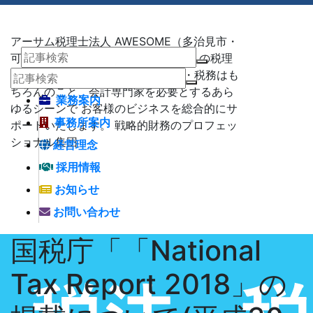
アーサム税理士法人 AWESOME（多治見市・
可児市・瑞浪市・土岐市） -地域No1 の税理
士法人 アーサム税理士法人 – 会計・税務はも
ちろんのこと、会計専門家を必要とするあら
業務案内
ゆるシーンで お客様のビジネスを総合的にサ
事務所案内
ポートいたします。 戦略的財務のプロフェッ
ショナル集団
経営理念
採用情報
お知らせ
お問い合わせ
国税庁「「National
Tax Report 2018」の