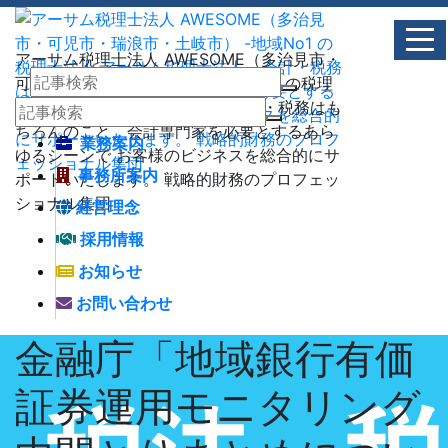
アーサム税理士法人 AWESOME（多治見市・
可児市・瑞浪市・土岐市） -地域No1 の税理
士法人 アーサム税理士法人 – 会計・税務はも
ちろんのこと、会計専門家を必要とするあら
業務案内
ゆるシーンで お客様のビジネスを総合的にサ
事務所案内
ポートいたします。 戦略的財務のプロフェッ
ショナル集団
経営理念
採用情報
お知らせ
お問い合わせ
金融庁「地域銀行有価
証券運用モニタリング