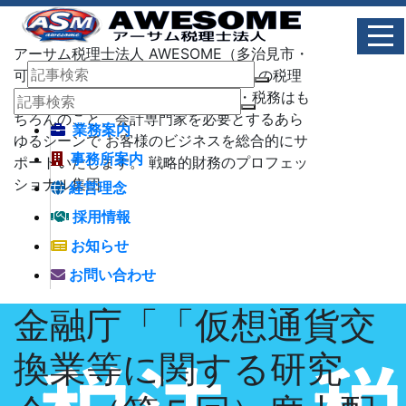
アーサム税理士法人 AWESOME（多治見市・
可児市・瑞浪市・土岐市） -地域No1 の税理
士法人 アーサム税理士法人 – 会計・税務はも
ちろんのこと、会計専門家を必要とするあら
業務案内
ゆるシーンで お客様のビジネスを総合的にサ
事務所案内
ポートいたします。 戦略的財務のプロフェッ
ショナル集団
経営理念
採用情報
お知らせ
お問い合わせ
金融庁「「仮想通貨交
換業等に関する研究