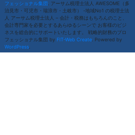
フェッショナル集団
.
アーサム税理士法人 AWESOME（多
治見市・可児市・瑞浪市・土岐市） -地域No1 の税理士法
人 アーサム税理士法人 – 会計・税務はもちろんのこと、
会計専門家を必要とするあらゆるシーンで お客様のビジ
ネスを総合的にサポートいたします。 戦略的財務のプロ
フェッショナル集団 by
FIT-Web Create
. Powered by
WordPress
.