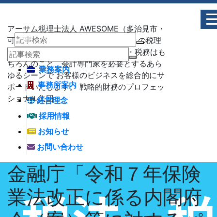
アーサム税理士法人 AWESOME（多治見市・
可児市・瑞浪市・土岐市） -地域No1 の税理
士法人 アーサム税理士法人 – 会計・税務はも
ちろんのこと、会計専門家を必要とするあら
業務案内
ゆるシーンで お客様のビジネスを総合的にサ
事務所案内
ポートいたします。 戦略的財務のプロフェッ
ショナル集団
経営理念
採用情報
お知らせ
お問い合わせ
金融庁「令和７年保険
業法改正に係る内閣府