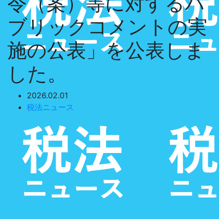
令（案）等に対するパ
ブリックコメントの実
施の公表」を公表しま
した。
2026.02.01
税法ニュース