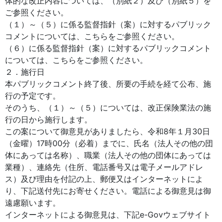
体的な改正内容については、（別紙２）及び（別紙５）を
ご参照ください。
（１）～（５）に係る監督指針（案）に対するパブリック
コメントについては、こちらをご参照ください。
（６）に係る監督指針（案）に対するパブリックコメント
については、こちらをご参照ください。
２．施行日
本パブリックコメント終了後、所要の手続を経て公布、施
行の予定です。
そのうち、（１）～（５）については、改正保険業法の施
行の日から施行します。
この案について御意見がありましたら、令和8年１月30日
（金曜）17時00分（必着）までに、氏名（法人その他の団
体にあっては名称）、職業（法人その他の団体にあっては
業種）、連絡先（住所、電話番号又は電子メールアドレ
ス）及び理由を付記の上、郵便又はインターネットによ
り、下記送付先にお寄せください。電話による御意見は御
遠慮願います。
インターネットによる御意見は、下記e-Govウェブサイト