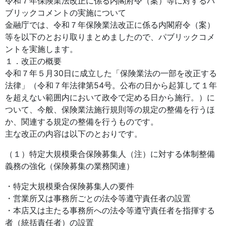
令和７年保険業法改正に係る内閣府令（案）等に対するパ
ブリックコメントの実施について
金融庁では、令和７年保険業法改正に係る内閣府令（案）
等を以下のとおり取りまとめましたので、パブリックコメ
ントを実施します。
１．改正の概要
令和７年５月30日に成立した「保険業法の一部を改正する
法律」（令和７年法律第54号。公布の日から起算して１年
を超えない範囲内において政令で定める日から施行。）に
ついて、今般、保険業法施行規則等の規定の整備を行うほ
か、関連する規定の整備を行うものです。
主な改正の内容は以下のとおりです。
（１）特定大規模乗合保険募集人（注）に対する体制整備
義務の強化（保険募集の業務関連）
・特定大規模乗合保険募集人の要件
・営業所又は事務所ごとの法令等遵守責任者の設置
・本店又は主たる事務所への法令等遵守責任者を指揮する
者（統括責任者）の設置