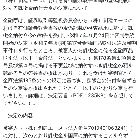
（株）創建エースにおける有価証券報告書等の虚偽記載に
対する課徴金納付命令の決定について
金融庁は、証券取引等監視委員会から（株）創建エースに
おける有価証券報告書等の虚偽記載の検査結果に基づく課
徴金納付命令の勧告を受け、令和７年９月24日に審判手続
開始の決定（令和７年度(判)第17号金融商品取引法違反審判
事件）を行ったところ、被審人から課徴金に係る金融商品
取引法（以下「金商法」といいます。）第178条第１項第２
号及び第４号に掲げる事実並びに納付すべき課徴金の額を
認める旨の答弁書の提出があり、これを受けた審判官から
金商法第185条の６の規定に基づき、課徴金の納付を命ずる
旨の決定案が提出されたことから、以下のとおり決定を行
いました（詳細は、決定要旨（PDF：235KB）を参照して
ください。）。
決定の内容
被審人（（株）創建エース（法人番号7010401063241））
に対し、次のとおり課徴金を国庫に納付することを命ず