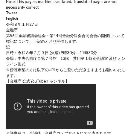
Note: This page is machine translated. Translated pages are not
necessarily correct.
Tweet
English
令和８年１月27日
金融庁
第56回金融審議会総会・第44回金融分科会合同会合の開催について
標記について、下記のとおり開催します。
記
日時：令和８年２月３日 (火曜) 9時30分～11時30分
会場：中央合同庁舎第７号館 13階 共用第１特別会議室 及び オン
ライン形式
※傍聴希望の方は以下のURLからご覧いただきますようお願いいたし
ます。
【金融庁 公式YouTubeチャンネル】
※議事録は、会議後、金融庁ウェブサイトにて公表されます。