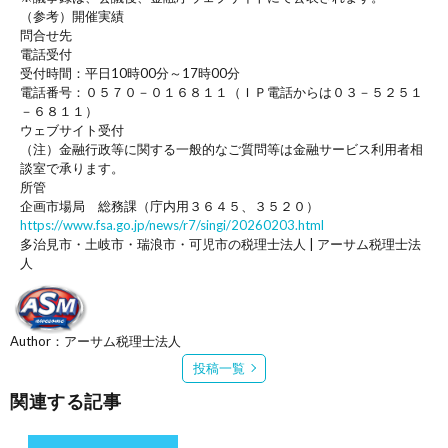
（参考）開催実績
問合せ先
電話受付
受付時間：平日10時00分～17時00分
電話番号：０５７０－０１６８１１（ＩＰ電話からは０３－５２５１
－６８１１）
ウェブサイト受付
（注）金融行政等に関する一般的なご質問等は金融サービス利用者相
談室で承ります。
所管
企画市場局 総務課（庁内用３６４５、３５２０）
https://www.fsa.go.jp/news/r7/singi/20260203.html
多治見市・土岐市・瑞浪市・可児市の税理士法人 | アーサム税理士法
人
Author：アーサム税理士法人
投稿一覧
関連する記事