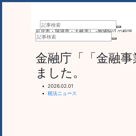
アーサム税理士法人 AWESOME（多治見市・
可児市・瑞浪市・土岐市） -地域No1 の税理
士法人 アーサム税理士法人 – 会計・税務はも
業務案内
事務所案内
ちろんのこと、会計専門家を必要とするあら
ゆるシーンで お客様のビジネスを総合的にサ
金融庁「「金融事
ポートいたします。 戦略的財務のプロフェッ
ショナル集団
ました。
2026.02.01
税法ニュース