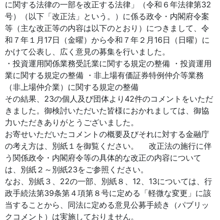
に関する法律の一部を改正する法律」（令和６年法律第32
号）（以下「改正法」という。）に係る政令・内閣府令案
等（主な改正等の内容は以下のとおり）につきまして、令
和７年１月17日（金曜）から令和７年２月16日（日曜）に
かけて公表し、広く意見の募集を行いました。
・投資運用関係業務受託業に関する規定の整備 ・投資運用
業に関する規定の整備 ・非上場有価証券特例仲介等業務
（非上場仲介業）に関する規定の整備
その結果、23の個人及び団体より42件のコメントをいただ
きました。御検討いただいた皆様におかれましては、御協
力いただきありがとうございました。
お寄せいただいたコメントの概要及びそれに対する金融庁
の考え方は、別紙１を御覧ください。 改正法の施行に伴
う関係政令・内閣府令等の具体的な改正の内容について
は、別紙２～別紙23をご参照ください。
なお、別紙３、22の一部、別紙８、12、13については、行
政手続法第39条第４項第８号に定める「軽微な変更」に該
当することから、同法に定める意見公募手続き（パブリッ
クコメント）は実施しておりません。