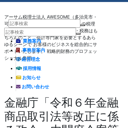
アーサム税理士法人 AWESOME（多治見市・
可児市・瑞浪市・土岐市） -地域No1 の税理
士法人 アーサム税理士法人 – 会計・税務はも
ちろんのこと、会計専門家を必要とするあら
業務案内
ゆるシーンで お客様のビジネスを総合的にサ
事務所案内
ポートいたします。 戦略的財務のプロフェッ
ショナル集団
経営理念
採用情報
お知らせ
お問い合わせ
金融庁「令和６年金融
商品取引法等改正に係