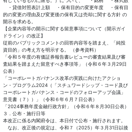
有しているものに限る。）について、 ・銘柄 ・株式数
・貸借対照表計上額 ・保有目的の変更年度 ・保有目
的の変更の理由及び変更後の保有又は売却に関する方針 の
開示を求める。
【企業内容等の開示に関する留意事項について（開示ガイ
ドライン）の改正】
従前のパブリックコメントの回答内容等を踏まえ、「純投
資目的」の考え方を明示する。 （参考資料）
「令和５年度の有価証券報告書レビューの審査結果及び審
査結果を踏まえた留意すべき事項等」（令和６年３月29日
公表）
「コーポレートガバナンス改革の実践に向けたアクショ
ン・プログラム2024（「スチュワードシップ・コード及び
コーポレートガバナンス・コードのフォローアップ会議」
意見書（７））」（令和６年６月７日公表）
「2024事務年度金融行政方針」（令和６年８月30日公表）
３．公布・施行日等
本改正に係る内閣府令は、本日付で公布・施行されます。
なお、改正後の規定は、令和７（2025）年３月31日以後