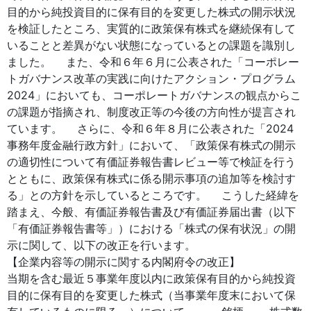
目的から純投資目的に保有目的を変更した株式の開示状況
を検証したところ、実質的に政策保有株式を継続保有して
いることと差異がない状態になっているとの課題を識別し
ました。 また、令和６年６月に公表された「コーポレー
トガバナンス改革の実践に向けたアクション・プログラム
2024」においても、コーポレートガバナンスの観点からこ
の課題が指摘され、制度改正等の今後の方向性が提言され
ています。 さらに、令和６年８月に公表された「2024
事務年度金融行政方針」において、「政策保有株式の開示
の適切性について有価証券報告書レビュー等で検証を行う
とともに、政策保有株式に係る開示事項の追加等を検討す
る」との方針を示しているところです。 こうした経緯を
踏まえ、今般、有価証券報告書及び有価証券届出書（以下
「有価証券報告書等」）における「株式の保有状況」の開
示に関して、以下の改正を行います。
【企業内容等の開示に関する内閣府令の改正】
当期を含む最近５事業年度以内に政策保有目的から純投資
目的に保有目的を変更した株式（当事業年度末において保