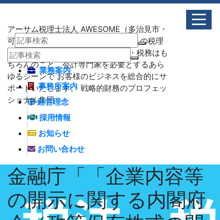
アーサム税理士法人 AWESOME（多治見市・
可児市・瑞浪市・土岐市） -地域No1 の税理
士法人 アーサム税理士法人 – 会計・税務はも
ちろんのこと、会計専門家を必要とするあら
業務案内
ゆるシーンで お客様のビジネスを総合的にサ
事務所案内
ポートいたします。 戦略的財務のプロフェッ
ショナル集団
経営理念
採用情報
お知らせ
お問い合わせ
金融庁「「企業内容等
の開示に関する内閣府