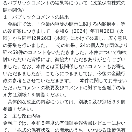
るパブリックコメントの結果等について（政策保有株式の
開示関係）
１．パブリックコメントの結果
金融庁では、「企業内容等の開示に関する内閣府令」等
の改正案につきまして、令和６（2024）年11月26日（火
曜）から同年12月26日（木曜）にかけて公表し、広く意見
の募集を行いました。 その結果、24の個人及び団体より
延べ59件のコメントをいただきました。本件について御検
討いただいた皆様には、御協力いただきありがとうござい
ました。なお、本件とは直接関係しないコメントもお寄せ
いただきましたが、こちらにつきましては、今後の金融行
政の参考とさせていただきます。 本件に関してお寄せい
ただいたコメントの概要及びコメントに対する金融庁の考
え方は別紙１を御覧ください。
具体的な改正の内容については、別紙２及び別紙３を御
参照ください。
２．主な改正内容
金融庁では、令和５年度の有価証券報告書レビューにおい
て、「株式の保有状況」の開示のうち、いわゆる政策保有