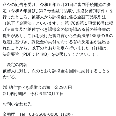
命令の勧告を受け、令和６年５月31日に審判手続開始の決
定（令和６年度(判)第７号金融商品取引法違反審判事件）を
行ったところ、被審人から課徴金に係る金融商品取引法
（以下「金商法」といいます。）第178条第１項第16号に掲
げる事実及び納付すべき課徴金の額を認める旨の答弁書の
提出があり、これを受けた審判官から金商法第185条の６の
規定に基づき、課徴金の納付を命ずる旨の決定案が提出さ
れたことから、以下のとおり決定を行いました（詳細は、
決定要旨（PDF：141KB）を参照してください。）。
決定の内容
被審人に対し、次のとおり課徴金を国庫に納付することを
命ずる。
(1) 納付すべき課徴金の額 金29万円
(2) 納付期限 令和６年10月７日
お問い合わせ先
金融庁 Tel 03-3506-6000（代表）