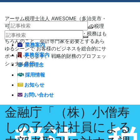
アーサム税理士法人 AWESOME（多治見市・
可児市・瑞浪市・土岐市） -地域No1 の税理
士法人 アーサム税理士法人 – 会計・税務はも
ちろんのこと、会計専門家を必要とするあら
業務案内
ゆるシーンで お客様のビジネスを総合的にサ
事務所案内
ポートいたします。 戦略的財務のプロフェッ
ショナル集団
経営理念
採用情報
お知らせ
お問い合わせ
金融庁「（株）小僧寿
しの子会社社員による