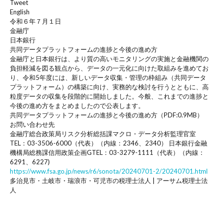
Tweet
English
令和６年７月１日
金融庁
日本銀行
共同データプラットフォームの進捗と今後の進め方
金融庁と日本銀行は、より質の高いモニタリングの実施と金融機関の
負担軽減を図る観点から、データの一元化に向けた取組みを進めてお
り、令和5年度には、新しいデータ収集・管理の枠組み（共同データ
プラットフォーム）の構築に向け、実務的な検討を行うとともに、高
粒度データの収集を段階的に開始しました。今般、これまでの進捗と
今後の進め方をまとめましたので公表します。
共同データプラットフォームの進捗と今後の進め方（PDF:0.9MB）
お問い合わせ先
金融庁総合政策局リスク分析総括課マクロ・データ分析監理官室
TEL：03-3506-6000（代表）（内線：2346、2340） 日本銀行金融
機構局総務課信用政策企画GTEL：03-3279-1111（代表）（内線：
6291、6227)
https://www.fsa.go.jp/news/r6/sonota/20240701-2/20240701.html
多治見市・土岐市・瑞浪市・可児市の税理士法人 | アーサム税理士法
人