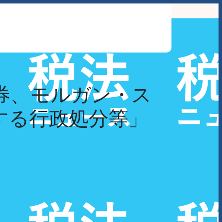
わせ
券、モルガン・ス
対する行政処分等」