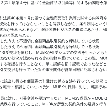
の３第１項第４号に基づく金融商品取引業等に関する内閣府令第
引法第40条第２号に基づく金融商品取引業等に関する内閣府令
授受を行ってはならないことを認識しながら、案件獲得というMU
る状況が認められるなど、銀証連携ビジネスの推進にあたり、M
るものと認められる。
長したうえで不適切に金融商品取引契約を締結している状況
長したうえで不適切に金融商品取引契約を締結している状況
対して引受交渉を依頼し、MUBKが引受シェアの交渉を行ったと
ねない状況が認められる旨の指摘を受けていた。この際、MUM
対する確認を行うことなく、単に誤解を招く記載であったなど
が引受交渉を行っていた旨の事実関係が営業日報に記載されな
違反に該当し得る有価証券の引受けに係る交渉を行っている状況に
為を報告・相談していないほか、MUBKの行員に対し、当該行
行員に対し、引受交渉を要請するなど、MUMSS職員からMUB
受業務を行っていること、MUBKが所定の契約条件の融資を行