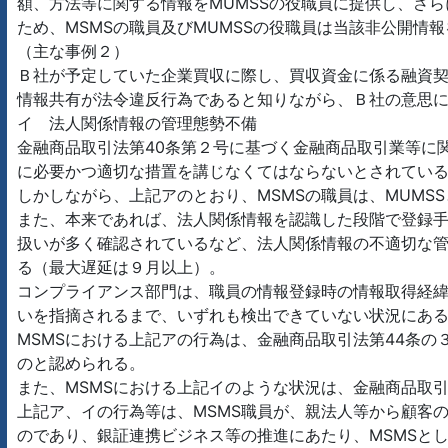
額、方法等に関する情報をMUMSSの役職員に提供し、さら
ため、MSMSの職員及びMUMSSの役職員は当該非公開
（主な事例２）
Ｂ社が予定していた企業買収に際し、買収資金に係る融資契
情報共有が法令違反行為であると知りながら、Ｂ社の意思に反
イ 法人関係情報の管理態勢不備
金融商品取引法第40条第２号に基づく金融商品取引業等に
に必要かつ適切な措置を講じなくてはならないとされてい
しかしながら、上記アのとおり、MSMSの職員は、MUM
また、本来であれば、法人関係情報を認識した段階で登録手
扱いが多く確認されているなど、法人関係情報の不適切な管
る（最大遅延は９月以上）。
コンプライアンス部門は、職員の情報登録時の情報取得経
いを指摘されるまで、いずれも検出できていない状況にあ
MSMSにおける上記アの行為は、金融商品取引法第44条
のと認められる。
また、MSMSにおける上記イのような状況は、金融商品取
上記ア、イの行為等は、MSMS職員が、親法人等から顧客の
のであり、銀証連携ビジネス等の推進にあたり、MSMSと