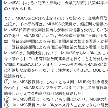
MUMSSにおける上記アの行為は、金融商品取引法第44条
のと認められる。
また、MUMSSにおける上記イのような状況は、金融商品取
上記ア、イの行為等は、MUMSS役職員が、銀証間で情報の
MUMSS代表取締役副社長自らが非公開情報を受領してい
のであり、MUMSSにおいては法令等遵守態勢に不備があ
⑵ 登録金融機関による有価証券関連業の禁止を看過・助
ア 登録金融機関による有価証券関連業の禁止を看過・助
MUMSSは、前回検査において、MUMSSからMUBKに
令上禁止されている有価証券関連業務を行うことを誘発しか
実関係の確認のみにとどまり、メール等の検証やMUBKに
に不適切な記載を行わないよう注意喚起が行われ、MUBK
確認された。
① MUMSS役職員は、少なくとも４回、MUBKが法令
かわらず、MUMSSコンプライアンス部門に対して当該行
助長したうえで金融商品取引契約を締結した。
② MUMSS職員は、少なくとも３回にわたり、MUBKの
③ MUMSS職員は、MUBKが本来行うことができない引