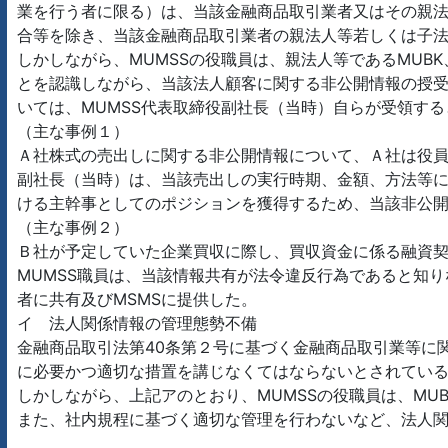
業を行う者に限る）は、当該金融商品取引業者又はその親
合等を除き、当該金融商品取引業者の親法人等若しくは子
しかしながら、MUMSSの役職員は、親法人等であるMUB
とを認識しながら、当該法人顧客に関する非公開情報の授受を
いては、MUMSS代表取締役副社長（当時）自らが受領す
（主な事例１）
Ａ社株式の売出しに関する非公開情報について、Ａ社は役員自
副社長（当時）は、当該売出しの実行時期、金額、方法等に
ける主幹事としてのポジションを獲得するため、当該非公
（主な事例２）
Ｂ社が予定していた企業買収に際し、買収資金に係る融資契
MUMSS職員は、当該情報共有が法令違反行為であると知り
者に共有及びMSMSに提供した。
イ 法人関係情報の管理態勢不備
金融商品取引法第40条第２号に基づく金融商品取引業等に
に必要かつ適切な措置を講じなくてはならないとされてい
しかしながら、上記アのとおり、MUMSSの役職員は、MU
また、社内規程に基づく適切な管理を行わないなど、法人関