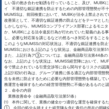
しい旨の抱き合わせ勧誘を行っていること、及び、MUBK
イ 不適切な銀証連携を防止するための内部管理態勢が不
MUMSSは、前回検査において、MUBKが法令上禁止さ
改善策として、不適切な銀証連携の防止などをテーマとし
しかしながら、MUMSSコンプライアンス部署によるモニ
か、MUBKによる法令違反行為が行われていた疑義のある
し、必要な対応策を講じるなどの然るべき対応をすることを
このようなMUMSSの対応状況は、不適切な銀証連携を防
MUMSSにおける上記のような状況は、金融商品取引法第
また、上記行為ア③については、金融商品取引法第44条の
なお、上記のような状況は、MUMSS経営陣において、MU
令で禁止されている引受交渉等に自ら関与するリスクの認
上記⑴⑵の行為は、グループ連携に係る適正な内部管理態
生を未然に防止するために必要な内部管理態勢を構築してい
務運営を確保するための経営管理態勢に不備があるものと
２．命令の内容
業務改善命令（金融商品取引法第51条）
⑴ 本件に関して、業務の健全かつ適切な運営を確保する
① 今回の処分を踏まえた経営陣を含む責任の所在の明確