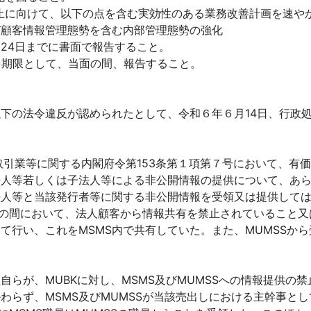
止に向けて、以下の点を含む実効性のある業務改善計画を速や
び顧客情報管理態勢を含む内部管理態勢の強化
24日までに書面で報告すること。
を期限として、当面の間、報告すること。
以下の法令違反が認められたとして、令和６年６月14日、行政
取引業等に関する内閣府令第153条第１項第７号において、有
法人等若しくは子法人等による非公開情報の提供について、あ
法人等と当該発行者等に関する非公開情報を受領又は提供して
Sとの間において、法人顧客から情報共有を禁止されていること
て行い、これをMSMS内で共有していた。また、MUMSSか
らが、MUBKに対し、MSMS及びMUMSSへの情報提供の
わらず、MSMS及びMUMSSが当該売出しにおける主幹事と