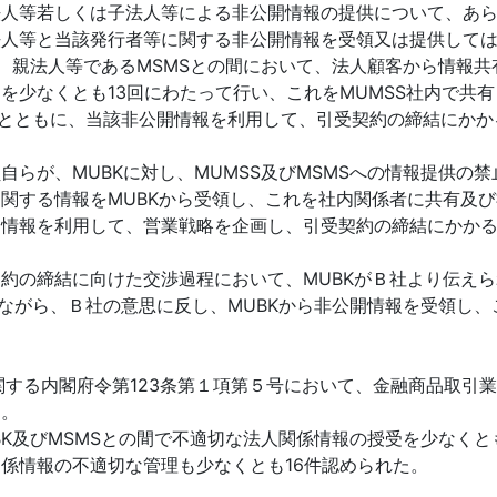
法人等若しくは子法人等による非公開情報の提供について、あ
法人等と当該発行者等に関する非公開情報を受領又は提供して
K、親法人等であるMSMSとの間において、法人顧客から情報
少なくとも13回にわたって行い、これをMUMSS社内で共有
るとともに、当該非公開情報を利用して、引受契約の締結にか
らが、MUBKに対し、MUMSS及びMSMSへの情報提供の禁
関する情報をMUBKから受領し、これを社内関係者に共有及び
開情報を利用して、営業戦略を企画し、引受契約の締結にかか
約の締結に向けた交渉過程において、MUBKがＢ社より伝え
ながら、Ｂ社の意思に反し、MUBKから非公開情報を受領し、
関する内閣府令第123条第１項第５号において、金融商品取引
る。
BK及びMSMSとの間で不適切な法人関係情報の授受を少なくと
係情報の不適切な管理も少なくとも16件認められた。