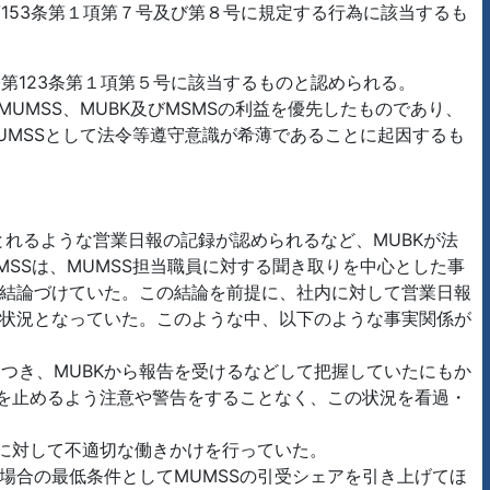
153条第１項第７号及び第８号に規定する行為に該当するも
第123条第１項第５号に該当するものと認められる。
MSS、MUBK及びMSMSの利益を優先したものであり、
UMSSとして法令等遵守意識が希薄であることに起因するも
もとれるような営業日報の記録が認められるなど、MUBKが法
SSは、MUMSS担当職員に対する聞き取りを中心とした事
と結論づけていた。この結論を前提に、社内に対して営業日報
い状況となっていた。このような中、以下のような事実関係が
つき、MUBKから報告を受けるなどして把握していたにもか
為を止めるよう注意や警告をすることなく、この状況を看過・
Kに対して不適切な働きかけを行っていた。
う場合の最低条件としてMUMSSの引受シェアを引き上げてほ