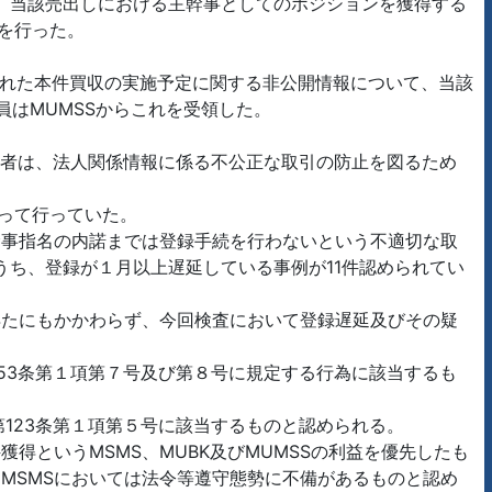
か、当該売出しにおける主幹事としてのポジションを獲得する
を行った。
られた本件買収の実施予定に関する非公開情報について、当該
員はMUMSSからこれを受領した。
業者は、法人関係情報に係る不公正な取引の防止を図るため
たって行っていた。
幹事指名の内諾までは登録手続を行わないという不適切な取
うち、登録が１月以上遅延している事例が11件認められてい
得たにもかかわらず、今回検査において登録遅延及びその疑
。
53条第１項第７号及び第８号に規定する行為に該当するも
123条第１項第５号に該当するものと認められる。
得というMSMS、MUBK及びMUMSSの利益を優先したも
MSMSにおいては法令等遵守態勢に不備があるものと認め