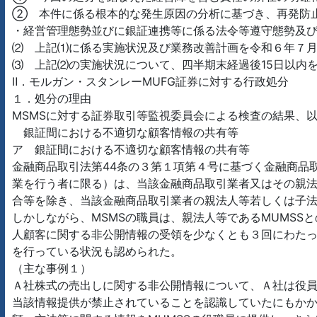
② 本件に係る根本的な発生原因の分析に基づき、再発防
・経営管理態勢並びに銀証連携等に係る法令等遵守態勢及
⑵ 上記⑴に係る実施状況及び業務改善計画を令和６年７月
⑶ 上記⑵の実施状況について、四半期末経過後15日以内
Ⅱ．モルガン・スタンレーMUFG証券に対する行政処分
１．処分の理由
MSMSに対する証券取引等監視委員会による検査の結果、
銀証間における不適切な顧客情報の共有等
ア 銀証間における不適切な顧客情報の共有等
金融商品取引法第44条の３第１項第４号に基づく金融商品
業を行う者に限る）は、当該金融商品取引業者又はその親
合等を除き、当該金融商品取引業者の親法人等若しくは子
しかしながら、MSMSの職員は、親法人等であるMUMS
人顧客に関する非公開情報の受領を少なくとも３回にわたっ
を行っている状況も認められた。
（主な事例１）
Ａ社株式の売出しに関する非公開情報について、Ａ社は役員自
当該情報提供が禁止されていることを認識していたにもかか