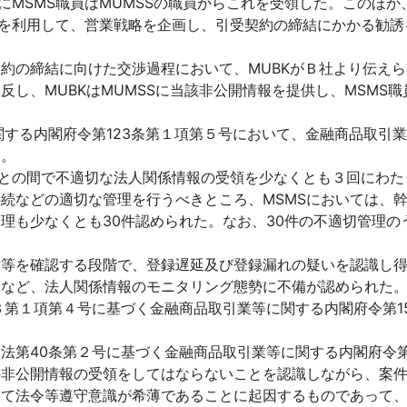
にMSMS職員はMUMSSの職員からこれを受領した。このほ
情報を利用して、営業戦略を企画し、引受契約の締結にかかる勧誘
約の締結に向けた交渉過程において、MUBKがＢ社より伝え
し、MUBKはMUMSSに当該非公開情報を提供し、MSMS職
関する内閣府令第123条第１項第５号において、金融商品取引
る。
SSとの間で不適切な法人関係情報の受領を少なくとも３回にわ
続などの適切な管理を行うべきところ、MSMSにおいては、
理も少なくとも30件認められた。なお、30件の不適切管理の
緯等を確認する段階で、登録遅延及び登録漏れの疑いを認識し
るなど、法人関係情報のモニタリング態勢に不備が認められた
の３第１項第４号に基づく金融商品取引業等に関する内閣府令第1
引法第40条第２号に基づく金融商品取引業等に関する内閣府令第
非公開情報の受領をしてはならないことを認識しながら、案件獲
して法令等遵守意識が希薄であることに起因するものであって、