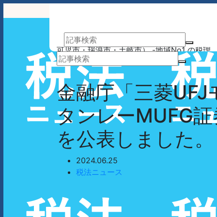
アーサム税理士法人 AWESOME（多治見市・
可児市・瑞浪市・土岐市） -地域No1 の税理
士法人 アーサム税理士法人 – 会計・税務はも
業務案内
事務所案内
ちろんのこと、会計専門家を必要とするあら
ゆるシーンで お客様のビジネスを総合的にサ
金融庁「三菱UF
ポートいたします。 戦略的財務のプロフェッ
ショナル集団
タンレーMUFG
を公表しました。
2024.06.25
税法ニュース