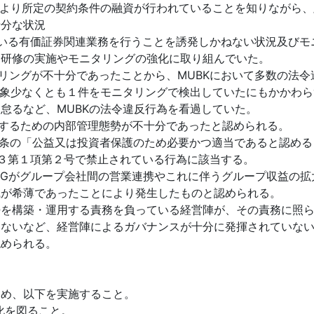
により所定の契約条件の融資が行われていることを知りながら
十分な状況
れている有価証券関連業務を行うことを誘発しかねない状況及び
た研修の実施やモニタリングの強化に取り組んでいた。
タリングが不十分であったことから、MUBKにおいて多数の法
事象少なくとも１件をモニタリングで検出していたにもかかわ
怠るなど、MUBKの法令違反行為を看過していた。
止するための内部管理態勢が不十分であったと認められる。
51条の「公益又は投資者保護のため必要かつ適当であると認め
３第１項第２号で禁止されている行為に該当する。
FGがグループ会社間の営業連携やこれに伴うグループ収益の拡
識が希薄であったことにより発生したものと認められる。
勢を構築・運用する責務を負っている経営陣が、その責務に照
ないなど、経営陣によるガバナンスが十分に発揮されていない
認められる。
ため、以下を実施すること。
化を図ること。