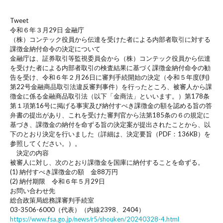
Tweet
令和６年３月29日 金融庁
（株）コンテック役員から伝達を受けた者による内部者取引に対する
課徴金納付命令の決定について
金融庁は、証券取引等監視委員会から（株）コンテック役員から伝達
を受けた者による内部者取引の検査結果に基づく課徴金納付命令の勧
告を受け、令和６年２月26日に審判手続開始の決定（令和５年度(判)
第22号金融商品取引法違反審判事件）を行ったところ、被審人から課
徴金に係る金融商品取引法（以下「金商法」といいます。）第178条
第１項第16号に掲げる事実及び納付すべき課徴金の額を認める旨の答
弁書の提出があり、これを受けた審判官から法第185条の６の規定に
基づき、課徴金の納付を命ずる旨の決定案が提出されたことから、以
下のとおり決定を行いました（詳細は、決定要旨（PDF：136KB）を
参照してください。）。
決定の内容
被審人に対し、次のとおり課徴金を国庫に納付することを命ずる。
(1) 納付すべき課徴金の額 金88万円
(2) 納付期限 令和６年５月29日
お問い合わせ先
総合政策局総務課審判手続室
03-3506-6000（代表）（内線2398、2404）
https://www.fsa.go.jp/news/r5/shouken/20240328-4.html