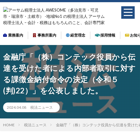
業務案内
事務所案内
経営理念
採用情報
お知
金融庁「（株）コンテック役員から伝
達を受けた者による内部者取引に対す
る課徴金納付命令の決定（令和５
(判)22）」を公表しました。
2024.04.08
税法ニュース
HOME
税法ニュース
金融庁「（株）コンテック役員から伝達を受けた者