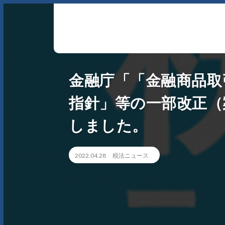
アーサム税理士法人 AWESOME（多治見市・可児市・瑞浪
金融庁「「金融商品取
市・土岐市） -地域No1 の税理士法人 アーサム税理士法人 
会計・税務はもちろんのこと、会計専門家を必要とするあ
指針」等の一部改正（
らゆるシーンで お客様のビジネスを総合的にサポートいた
しました。
します。 戦略的財務のプロフェッショナル集団
2022.04.28
税法ニュース