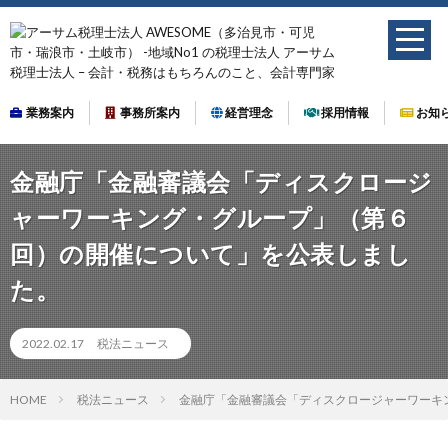
業務案内
事務所案内
経営理念
採用情報
お知
金融庁「金融審議会「ディスクロージ
ャーワーキング・グループ」（第６
回）の開催について」を公表しまし
た。
2022.02.17
税法ニュース
HOME
税法ニュース
金融庁「金融審議会「ディスクロージャーワーキ