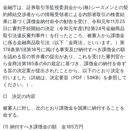
金融庁は、証券取引等監視委員会から(株)シーズメンとの契
約締結交渉者からの情報受領者による内部者取引の検査結
果に基づく課徴金納付命令の勧告を受け、令和元年11月25
日に審判手続開始の決定（令和元年度(判)第24号金融商品
取引法違反審判事件）を行ったところ、被審人から課徴金
に係る金融商品取引法（以下「金商法」といいます。）第
178条第1項第16号に掲げる事実及び納付すべき課徴金の額
を認める旨の答弁書の提出があり、これを受けた審判官か
ら金商法第185条の6の規定に基づき、課徴金の納付を命ず
る旨の決定案が提出されたことから、以下のとおり決定を
行いました（詳細は、決定要旨（PDF：59KB）を参照して
ください。）。
○ 決定の内容
被審人に対し、次のとおり課徴金を国庫に納付することを
命ずる。
(1) 納付すべき課徴金の額 金185万円