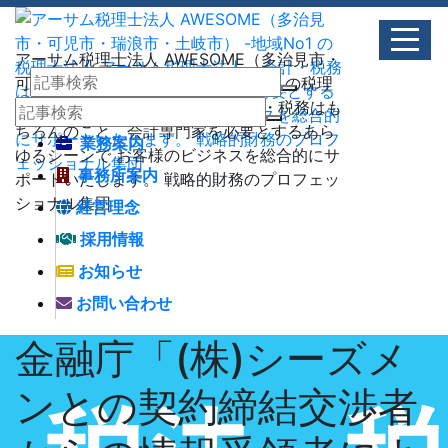
アーサム税理士法人 AWESOME（多治見市・
可児市・瑞浪市・土岐市） -地域No1 の税理
士法人 アーサム税理士法人 – 会計・税務はも
ちろんのこと、会計専門家を必要とするあら
業務案内
ゆるシーンで お客様のビジネスを総合的にサ
事務所案内
ポートいたします。 戦略的財務のプロフェッ
ショナル集団
経営理念
採用情報
お知らせ
お問い合わせ
金融庁「(株)シーズメ
ンとの契約締結交渉者