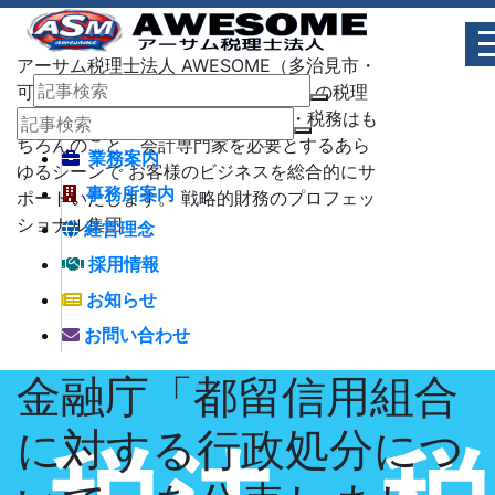
アーサム税理士法人 AWESOME（多治見市・
可児市・瑞浪市・土岐市） -地域No1 の税理
士法人 アーサム税理士法人 – 会計・税務はも
ちろんのこと、会計専門家を必要とするあら
業務案内
ゆるシーンで お客様のビジネスを総合的にサ
事務所案内
ポートいたします。 戦略的財務のプロフェッ
ショナル集団
経営理念
採用情報
お知らせ
お問い合わせ
金融庁「都留信用組合
に対する行政処分につ