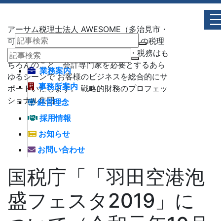
アーサム税理士法人 AWESOME（多治見市・
可児市・瑞浪市・土岐市） -地域No1 の税理
士法人 アーサム税理士法人 – 会計・税務はも
ちろんのこと、会計専門家を必要とするあら
業務案内
ゆるシーンで お客様のビジネスを総合的にサ
事務所案内
ポートいたします。 戦略的財務のプロフェッ
ショナル集団
経営理念
採用情報
お知らせ
お問い合わせ
国税庁「「羽田空港泡
盛フェスタ2019」に