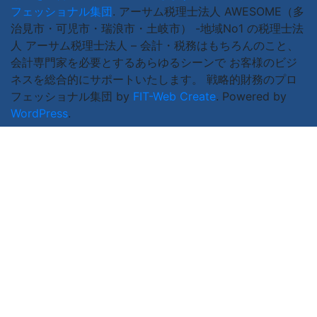
フェッショナル集団
.
アーサム税理士法人 AWESOME（多
治見市・可児市・瑞浪市・土岐市） -地域No1 の税理士法
人 アーサム税理士法人 – 会計・税務はもちろんのこと、
会計専門家を必要とするあらゆるシーンで お客様のビジ
ネスを総合的にサポートいたします。 戦略的財務のプロ
フェッショナル集団 by
FIT-Web Create
. Powered by
WordPress
.