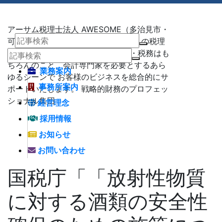
アーサム税理士法人 AWESOME（多治見市・
可児市・瑞浪市・土岐市） -地域No1 の税理
士法人 アーサム税理士法人 – 会計・税務はも
ちろんのこと、会計専門家を必要とするあら
業務案内
ゆるシーンで お客様のビジネスを総合的にサ
事務所案内
ポートいたします。 戦略的財務のプロフェッ
ショナル集団
経営理念
採用情報
お知らせ
お問い合わせ
国税庁「「放射性物質
に対する酒類の安全性