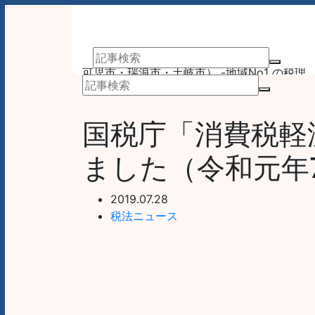
アーサム税理士法人 AWESOME（多治見市・
可児市・瑞浪市・土岐市） -地域No1 の税理
士法人 アーサム税理士法人 – 会計・税務はも
業務案内
事務所案内
ちろんのこと、会計専門家を必要とするあら
ゆるシーンで お客様のビジネスを総合的にサ
国税庁「消費税軽
ポートいたします。 戦略的財務のプロフェッ
ショナル集団
ました（令和元年
2019.07.28
税法ニュース