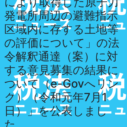
により取得した原子力
発電所周辺の避難指示
区域内に存する土地等
の評価について」の法
令解釈通達（案）に対
する意見募集の結果に
ついて（e-Govへリン
ク）（令和元年7月1
日）」を公表しまし
た。