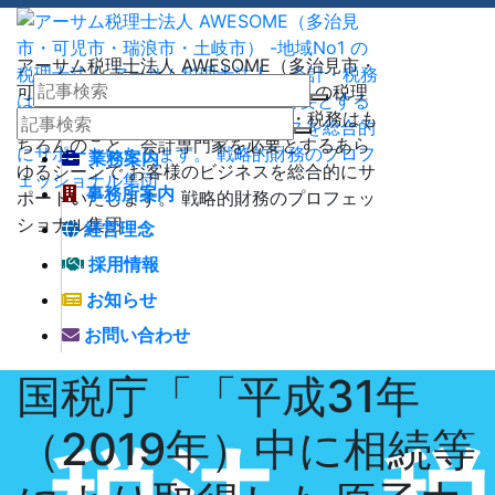
アーサム税理士法人 AWESOME（多治見市・
可児市・瑞浪市・土岐市） -地域No1 の税理
士法人 アーサム税理士法人 – 会計・税務はも
ちろんのこと、会計専門家を必要とするあら
業務案内
ゆるシーンで お客様のビジネスを総合的にサ
事務所案内
ポートいたします。 戦略的財務のプロフェッ
ショナル集団
経営理念
採用情報
お知らせ
お問い合わせ
国税庁「「平成31年
（2019年）中に相続等