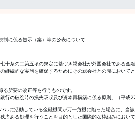
C規制に係る告示（案）等の公表について
第七十条の二第五項の規定に基づき親会社が外国会社である金
務の継続的な実施を確保するためにその親会社との間において
に係る所要の改正等を行うものです。
銀行の破綻時の損失吸収及び資本再構築に係る原則」（平成27
city）とは、グローバルに活動している金融機関が万一危機に陥った
つ秩序ある処理を行うことを目的とした国際的な枠組みにおい