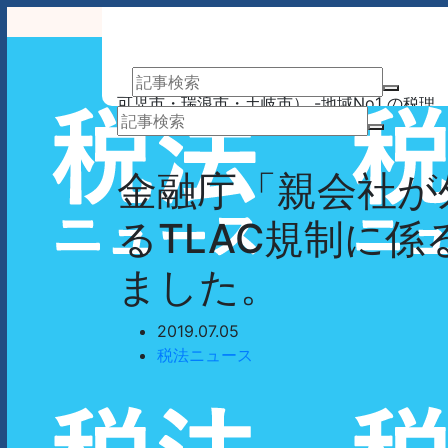
アーサム税理士法人 AWESOME（多治見市・
可児市・瑞浪市・土岐市） -地域No1 の税理
士法人 アーサム税理士法人 – 会計・税務はも
業務案内
事務所案内
ちろんのこと、会計専門家を必要とするあら
ゆるシーンで お客様のビジネスを総合的にサ
金融庁「親会社が
ポートいたします。 戦略的財務のプロフェッ
ショナル集団
るTLAC規制に
ました。
2019.07.05
税法ニュース